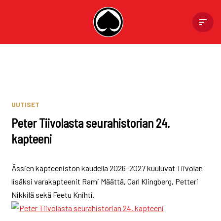
Skip
to
content
UUTISET
Peter Tiivolasta seurahistorian 24.
kapteeni
Ässien kapteeniston kaudella 2026–2027 kuuluvat Tiivolan
lisäksi varakapteenit Rami Määttä, Carl Klingberg, Petteri
Nikkilä sekä Feetu Knihti.