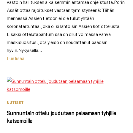
vastoin hallituksen aikaisemmin antamaa ohjeistusta.Porin
Ässät ottaa rajoitukset vastaan tyrmistyneenä; Tähän
mennessä Ässien tietoon ei ole tullut yhtään
koronatartuntaa, joka olisi lähtöisin Ässien kotiottelusta.
Lisäksi ottelutapahtumissa on ollut voimassa vahva
maskisuositus, jota yleisö on noudattanut pääosin
hyvin.Nykyisellä…
Lue lisää
UUTISET
Sunnuntain ottelu joudutaan pelaamaan tyhjille
katsomoille