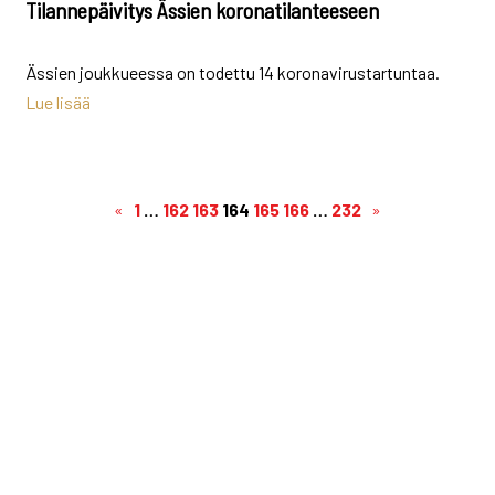
Tilannepäivitys Ässien koronatilanteeseen
Ässien joukkueessa on todettu 14 koronavirustartuntaa.
Lue lisää
«
1
…
162
163
164
165
166
…
232
»