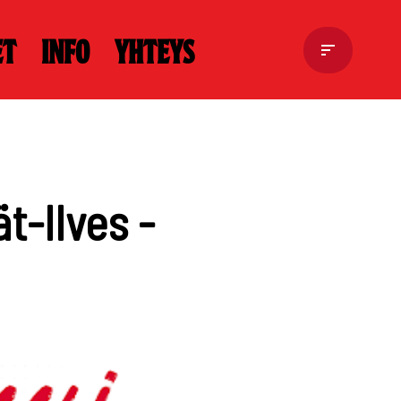
et
Info
Yhteys
t-Ilves -