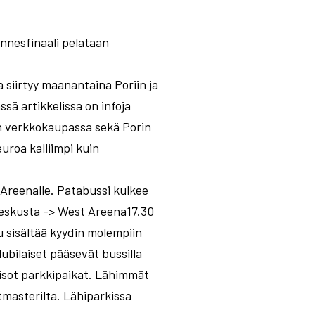
ännesfinaali pelataan
a siirtyy maanantaina Poriin ja
ssä artikkelissa on infoja
n verkkokaupassa sekä Porin
uroa kalliimpi kuin
Areenalle. Patabussi kulkee
:Keskusta -> West Areena17.30
 sisältää kyydin molempiin
ubilaiset pääsevät bussilla
 isot parkkipaikat. Lähimmät
tmasterilta. Lähiparkissa