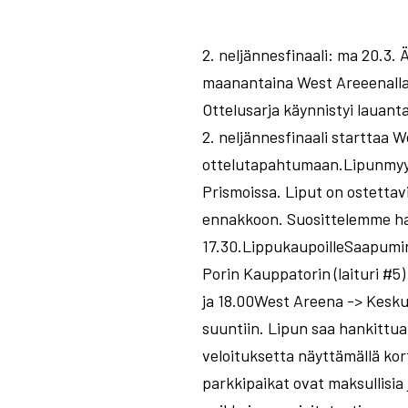
2. neljännesfinaali: ma 20.3. 
maanantaina West Areeenalla 
Ottelusarja käynnistyi lauanta
2. neljännesfinaali starttaa W
ottelutapahtumaan.Lipunmyyn
Prismoissa. Liput on ostettav
ennakkoon. Suosittelemme ha
17.30.LippukaupoilleSaapumin
Porin Kauppatorin (laituri #5
ja 18.00West Areena -> Kesku
suuntiin. Lipun saa hankittua 
veloituksetta näyttämällä kor
parkkipaikat ovat maksullisia