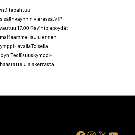
ynti tapahtuu
äsisäänkäynnin vieressä.VIP-
avautuu 17.00)Ravintolapöydät
ahtumaMaamme-laulu ennen
ymppi-lavallaToisella
äädyn Teollisuuskymppi-
ahaastattelu alakerrasta