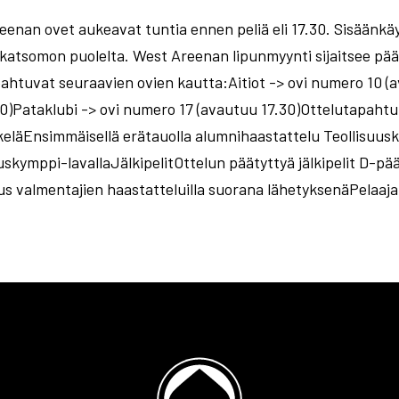
enan ovet aukeavat tuntia ennen peliä eli 17.30. Sisäänkä
katsomon puolelta. West Areenan lipunmyynti sijaitsee pä
pahtuvat seuraavien ovien kautta:Aitiot -> ovi numero 10 (
.00)Pataklubi -> ovi numero 17 (avautuu 17.30)Ottelutap
keläEnsimmäisellä erätauolla alumnihaastattelu Teollisuusk
uskymppi-lavallaJälkipelitOttelun päätyttyä jälkipelit D-p
suus valmentajien haastatteluilla suorana lähetyksenäPelaaj