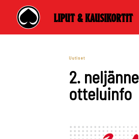
Liput & kausikortit
Skip
to
content
Uutiset
2. neljänne
otteluinfo