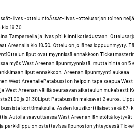
Ässät-Ilves -otteluinfoÄssät-Ilves -ottelusarjan toinen nelj
klo 18.30
ina Tampereella ja Ilves piti kiinni kotiedustaan. Ottelusarj
est Areenalla klo 18.30. Ottelu on jo lähes loppuunmyyty. Tä
tiOttelun liput ovat myynnissä ennakkoon Ticketmasteri
issa myös West Areenan lipunmyynnistä, mutta hinta on 5 e
nkkimaan liput ennakkoon. Areenan lipunmyynti aukeaa
en West AreenallePatabussi on helpoin tapa saapua West 
) ja West Areenan välillä seuraavan aikataulun mukaisesti
sta21.00 ja 21.30Liput Patabussiin maksavat 2 euroa. Lippu
bussista korttimaksulla. Ässien kausikorttilaiset sekä 67-kl
ttia.Autolla saavuttaessa West Areenan lähistöltä löytyvät
 ja parkkilippu on ostettavissa lipunoston yhteydessä Ticke