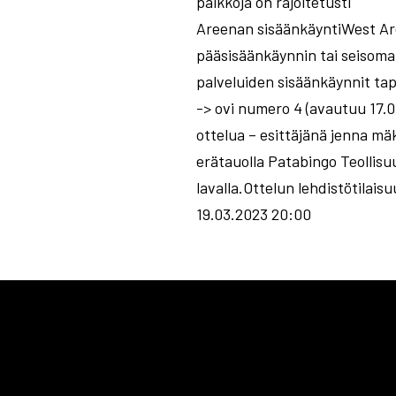
paikkoja on rajoitetusti
Areenan sisäänkäyntiWest Are
pääsisäänkäynnin tai seisoma
palveluiden sisäänkäynnit ta
-> ovi numero 4 (avautuu 17
ottelua – esittäjänä jenna mä
erätauolla Patabingo Teollisu
lavalla.Ottelun lehdistötilai
19.03.2023 20:00