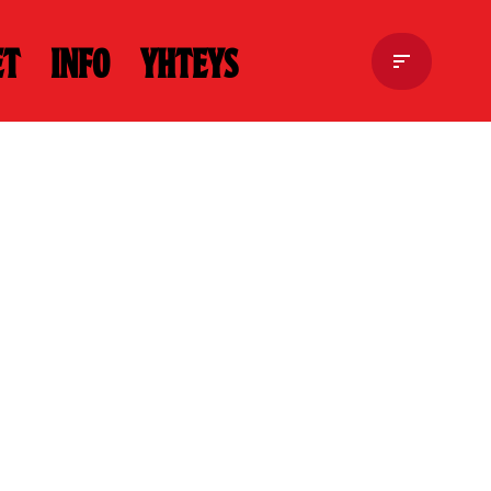
et
Info
Yhteys