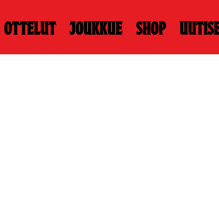
Ottelut
Joukkue
Shop
Uutis