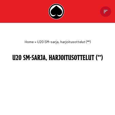
Skip
to
content
Home
»
U20 SM-sarja, harjoitusottelut (**)
U20 SM-SARJA, HARJOITUSOTTELUT (**)