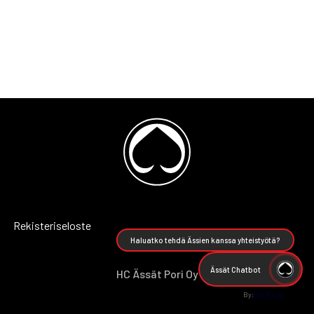
Rekisteriseloste
Haluatko tehdä Ässien kanssa yhteistyötä?
Ässät Chatbot
HC Ässät Pori Oy
By: