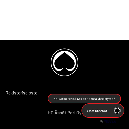
Rekisteriseloste
Haluatko tehdä Ässien kanssa yhteistyötä?
Ässät Chatbot
HC Ässät Pori Oy
By: