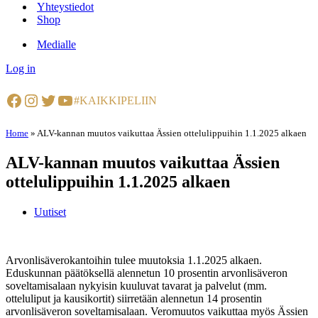
Yhteystiedot
Shop
Medialle
Log in
Facebook
Instagram
Twitter
YouTube
#KAIKKIPELIIN
Home
»
ALV-kannan muutos vaikuttaa Ässien ottelulippuihin 1.1.2025 alkaen
ALV-kannan muutos vaikuttaa Ässien
ottelulippuihin 1.1.2025 alkaen
Uutiset
Arvonlisäverokantoihin tulee muutoksia 1.1.2025 alkaen.
Eduskunnan päätöksellä alennetun 10 prosentin arvonlisäveron
soveltamisalaan nykyisin kuuluvat tavarat ja palvelut (mm.
otteluliput ja kausikortit) siirretään alennetun 14 prosentin
arvonlisäveron soveltamisalaan. Veromuutos vaikuttaa myös Ässien