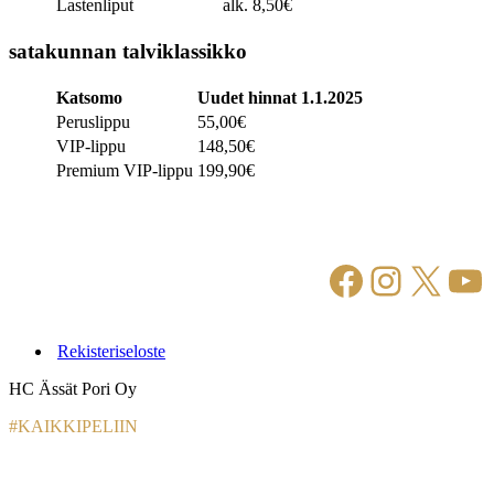
Lastenliput
alk. 8,50€
satakunnan talviklassikko
Katsomo
Uudet hinnat 1.1.2025
Peruslippu
55,00€
VIP-lippu
148,50€
Premium VIP-lippu
199,90€
Facebook
Instagr
X
Yo
Rekisteriseloste
HC Ässät Pori Oy
#KAIKKIPELIIN