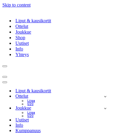
Skip to content
Liput & kausikortit
Ottelut
Joukkue
Shop
Uutiset
Info
Yhteys
Navigation
Menu
Navigation
Menu
Navigation
Menu
Liput & kausikortit
Ottelut
Liiga
U20
Joukkue
Liiga
U20
Uutiset
Info
Kumppanuus