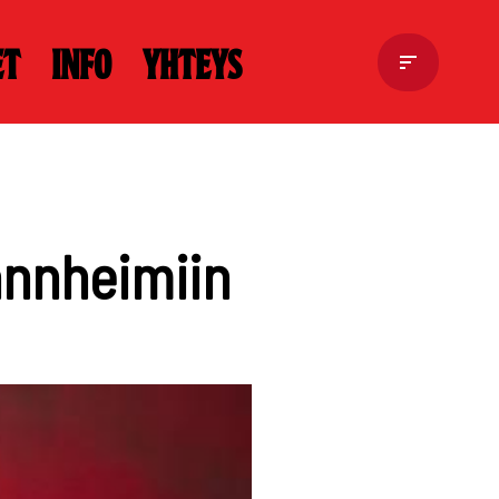
et
Info
Yhteys
annheimiin