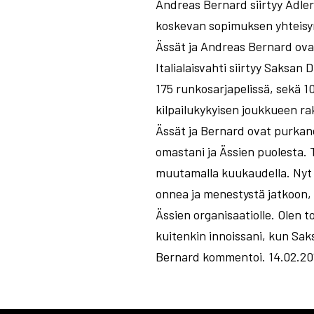
Andreas Bernard siirtyy Adle
koskevan sopimuksen yhteis
Ässät ja Andreas Bernard ov
Italialaisvahti siirtyy Saksan
175 runkosarjapelissä, sekä 1
kilpailukykyisen joukkueen ra
Ässät ja Bernard ovat purkane
omastani ja Ässien puolesta. 
muutamalla kuukaudella. Nyt
onnea ja menestystä jatkoon, 
Ässien organisaatiolle. Olen to
kuitenkin innoissani, kun Sa
Bernard kommentoi.­ 14.02.20