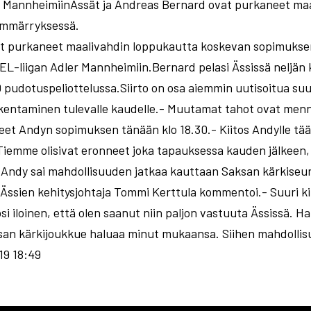
r MannheimiinÄssät ja Andreas Bernard ovat purkaneet ma
ymmärryksessä.
at purkaneet maalivahdin loppukautta koskevan sopimuks
 DEL-liigan Adler Mannheimiin.Bernard pelasi Ässissä neljän
0 pudotuspeliottelussa.Siirto on osa aiemmin uutisoitua suu
kentaminen tulevalle kaudelle.- Muutamat tahot ovat mennee
et Andyn sopimuksen tänään klo 18.30.- Kiitos Andylle tääl
Tiemme olisivat eronneet joka tapauksessa kauden jälkeen, j
 Andy sai mahdollisuuden jatkaa kauttaan Saksan kärkiseu
Ässien kehitysjohtaja Tommi Kerttula kommentoi.- Suuri kiito
si iloinen, että olen saanut niin paljon vastuuta Ässissä. Ha
ksan kärkijoukkue haluaa minut mukaansa. Siihen mahdollis
19 18:49