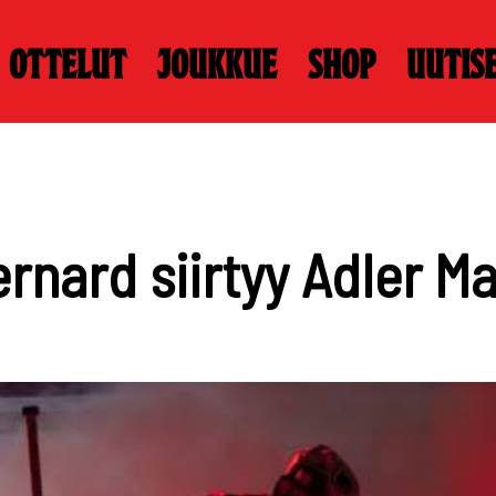
Ottelut
Joukkue
Shop
Uutis
rnard siirtyy Adler M