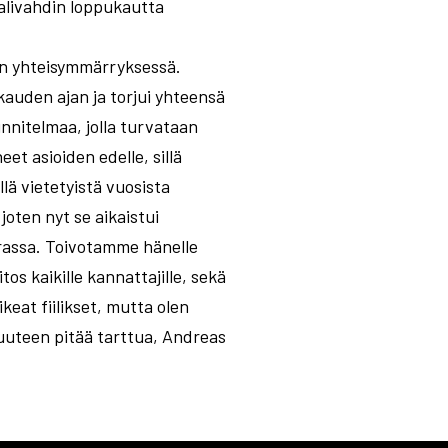
alivahdin loppukautta
en yhteisymmärryksessä.
 kauden ajan ja torjui yhteensä
nnitelmaa, jolla turvataan
t asioiden edelle, sillä
lä vietetyistä vuosista
oten nyt se aikaistui
rassa. Toivotamme hänelle
s kaikille kannattajille, sekä
ikeat fiilikset, mutta olen
uuteen pitää tarttua, Andreas