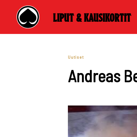
Liput & kausikortit
Skip
to
content
Uutiset
Andreas Be