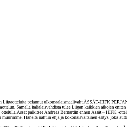
e eniten Liigaotteluita pelannut ulkomaalaismaalivahtiÄSSÄT-HIFK
ttelun. Samalla italialaisvahdista tulee Liigan kaikkien aikojen eniten 
ttelulla.Ässät palkitsee Andreas Bernardin ennen Ässät – HIFK -ottelun
en muurimme. Häneltä nähtiin ehjä ja kokonaisvaltainen esitys, joka au