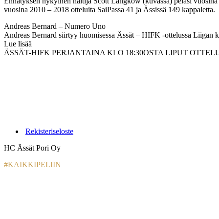
Ennätyksen nykyinen haltija Scott Langkow (kuvassa) pelasi vuosina 
vuosina 2010 – 2018 otteluita SaiPassa 41 ja Ässissä 149 kappaletta.
Andreas Bernard – Numero Uno
Andreas Bernard siirtyy huomisessa Ässät – HIFK -ottelussa Liigan k
Lue lisää
ÄSSÄT-HIFK PERJANTAINA KLO 18:30OSTA LIPUT OTTE
Rekisteriseloste
HC Ässät Pori Oy
#KAIKKIPELIIN