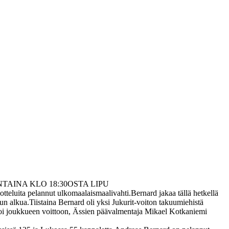
 PERJANTAINA KLO 18:30OSTA LIPU
otteluita pelannut ulkomaalaismaalivahti.Bernard jakaa tällä hetkellä
 alkua.Tiistaina Bernard oli yksi Jukurit-voiton takuumiehistä
ttoi joukkueen voittoon, Ässien päävalmentaja Mikael Kotkaniemi