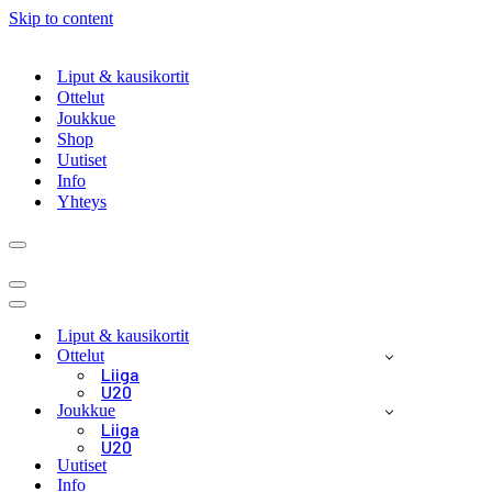
Skip to content
Liput & kausikortit
Ottelut
Joukkue
Shop
Uutiset
Info
Yhteys
Navigation
Menu
Navigation
Menu
Navigation
Menu
Liput & kausikortit
Ottelut
Liiga
U20
Joukkue
Liiga
U20
Uutiset
Info