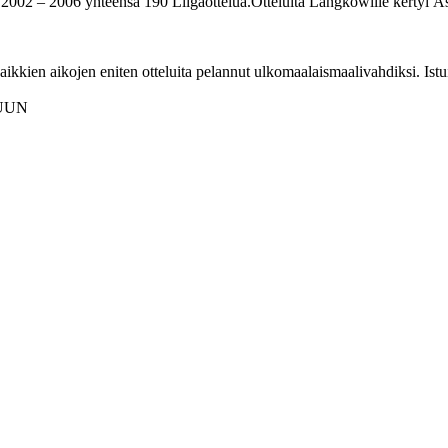
2002 – 2006 yhteensä 190 Liigaottelua.Otteluita Langkowille kertyi Ä
aikkien aikojen eniten otteluita pelannut ulkomaalaismaalivahdiksi. I
LUUN