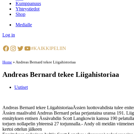
Kumppanuus
Yhteystiedot
Shop
Medialle
Log in
Facebook
Instagram
Twitter
YouTube
#KAIKKIPELIIN
Home
»
Andreas Bernard tekee Liigahistoriaa
Andreas Bernard tekee Liigahistoriaa
Uutiset
Andreas Bernard tekee LiigahistoriaaÄssien luottovahdista tule
Ässien maalivahti Andreas Bernard pelaa perjantaina uransa 191. Liigao
ennätyksen entisen Ässävahdin Scott Langkowin kanssa 190 pelatulla o
torjuen nollapelin yhteensä 27 torjunnalla.- Andy oli meidän viimein
kertoi ottelun jälkeen