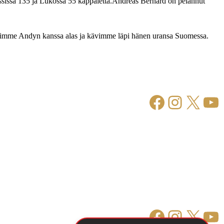
ssissä 135 ja Lukossa 55 kappaletta.Andreas Bernard on pelannut
stuimme Andyn kanssa alas ja kävimme läpi hänen uransa Suomessa.
Facebook
Instagr
X
Yo
Facebook
Instagr
X
Yo