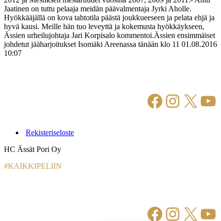
Jaatinen on tuttu pelaaja meidän päävalmentaja Jyrki Aholle.
Hyökkääjällä on kova tahtotila päästä joukkueeseen ja pelata ehjä ja
hyvä kausi. Meille hän tuo leveyttä ja kokemusta hyökkäykseen,
Ässien urheilujohtaja Jari Korpisalo kommentoi.Ässien ensimmäiset
johdetut jääharjoitukset Isomäki Areenassa tänään klo 11 01.08.2016
10:07
Facebook
Instagr
X
Yo
Rekisteriseloste
HC Ässät Pori Oy
#KAIKKIPELIIN
Facebook
Instagr
X
Yo