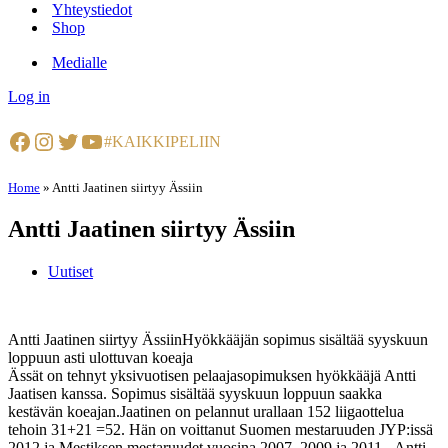
Yhteystiedot
Shop
Medialle
Log in
Facebook
Instagram
Twitter
YouTube
#KAIKKIPELIIN
Home
»
Antti Jaatinen siirtyy Ässiin
Antti Jaatinen siirtyy Ässiin
Uutiset
Antti Jaatinen siirtyy ÄssiinHyökkääjän sopimus sisältää syyskuun
loppuun asti ulottuvan koeaja
Ässät on tehnyt yksivuotisen pelaajasopimuksen hyökkääjä Antti
Jaatisen kanssa. Sopimus sisältää syyskuun loppuun saakka
kestävän koeajan.Jaatinen on pelannut urallaan 152 liigaottelua
tehoin 31+21 =52. Hän on voittanut Suomen mestaruuden JYP:issä
2012 ja Mestiksen mestaruudet vuosina 2007, 2009 ja 2011.- Antti