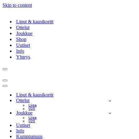
Skip to content
Liput & kausikortit
Ottelut
Joukkue
Shop
Uutiset
Info
Yhteys
Navigation
Menu
Navigation
Menu
Navigation
Menu
Liput & kausikortit
Ottelut
Liiga
U20
Joukkue
Liiga
U20
Uutiset
Info
Kumppanuus