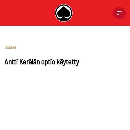
Skip
to
content
Uutiset
Antti Kerälän optio käytetty