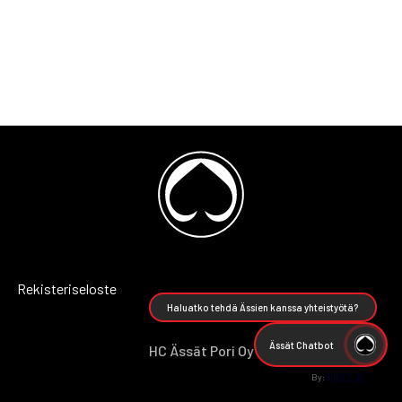
Rekisteriseloste
Haluatko tehdä Ässien kanssa yhteistyötä?
Ässät Chatbot
HC Ässät Pori Oy
By: