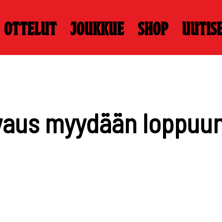
Ottelut
Joukkue
Shop
Uutis
vaus myydään loppuu