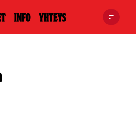
et
Info
Yhteys
n