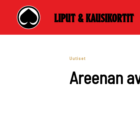
Liput & kausikortit
Skip
to
content
Uutiset
Areenan a