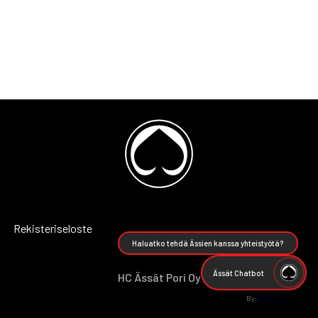
Rekisteriseloste
Haluatko tehdä Ässien kanssa yhteistyötä?
Ässät Chatbot
HC Ässät Pori Oy
By: