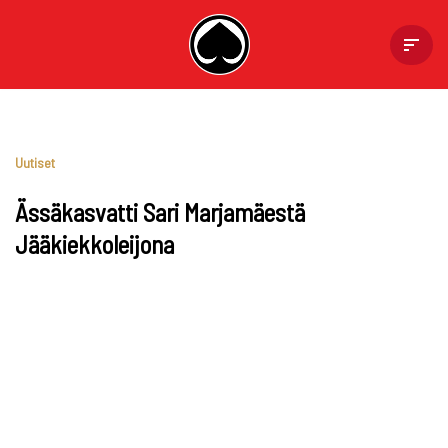
Skip
to
content
Uutiset
Ässäkasvatti Sari Marjamäestä
Jääkiekkoleijona