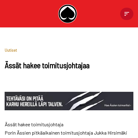
Skip
to
content
Uutiset
Ässät hakee toimitusjohtajaa
Ässät hakee toimitusjohtaja
Porin Ässien pitkäaikainen toimitusjohtaja Jukka Hirsimäki