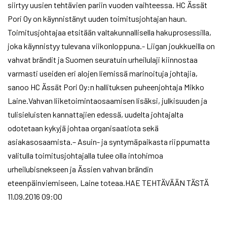
siirtyy uusien tehtävien pariin vuoden vaihteessa. HC Ässät
Pori Oy on käynnistänyt uuden toimitusjohtajan haun.
Toimitusjohtajaa etsitään valtakunnallisella hakuprosessilla,
joka käynnistyy tulevana viikonloppuna.- Liigan joukkueilla on
vahvat brändit ja Suomen seuratuin urheilulaji kiinnostaa
varmasti useiden eri alojen liemissä marinoituja johtajia,
sanoo HC Ässät Pori Oy:n hallituksen puheenjohtaja Mikko
Laine.Vahvan liiketoimintaosaamisen lisäksi, julkisuuden ja
tulisieluisten kannattajien edessä, uudelta johtajalta
odotetaan kykyjä johtaa organisaatiota sekä
asiakasosaamista.– Asuin- ja syntymäpaikasta riippumatta
valitulla toimitusjohtajalla tulee olla intohimoa
urheilubisnekseen ja Ässien vahvan brändin
eteenpäinviemiseen, Laine toteaa.HAE TEHTÄVÄÄN TÄSTÄ
11.09.2016 09:00