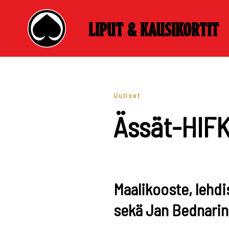
Liput & kausikortit
Skip
to
content
Uutiset
Ässät-HIFK
Maalikooste, lehd
sekä Jan Bednarin 