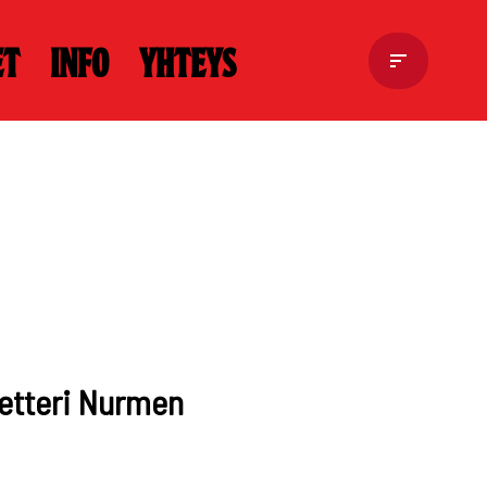
et
Info
Yhteys
Petteri Nurmen