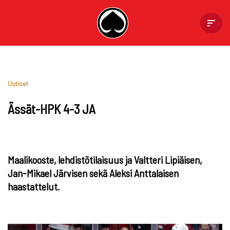
Skip
to
content
Uutiset
Ässät-HPK 4-3 JA
Maalikooste, lehdistötilaisuus ja Valtteri Lipiäisen,
Jan-Mikael Järvisen sekä Aleksi Anttalaisen
haastattelut.