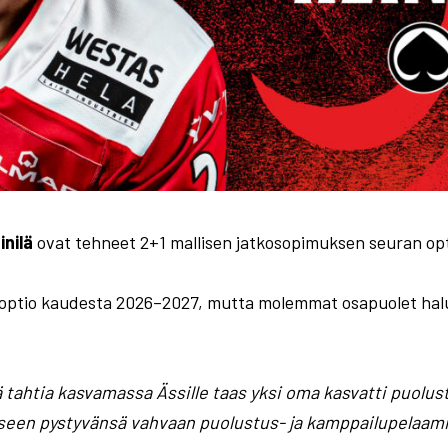
inilä
ovat tehneet 2+1 mallisen jatkosopimuksen seuran opti
sa optio kaudesta 2026–2027, mutta molemmat osapuolet hal
 tahtia kasvamassa Ässille taas yksi oma kasvatti puolust
seen pystyvänsä vahvaan puolustus- ja kamppailupelaami