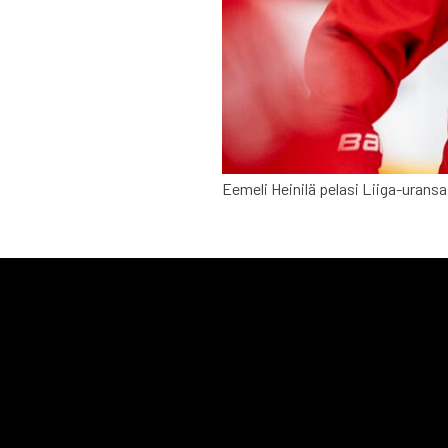
Eemeli Heinilä pelasi Liiga-uran