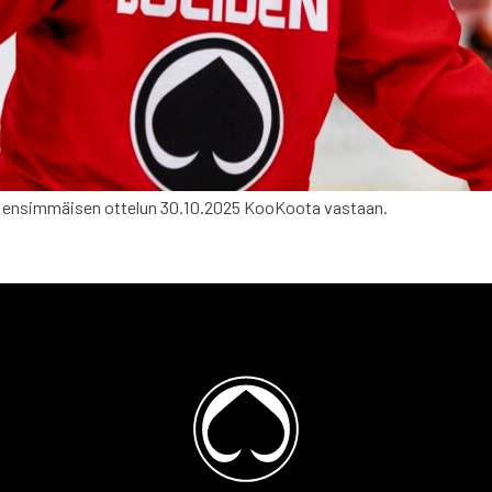
sa ensimmäisen ottelun 30.10.2025 KooKoota vastaan.