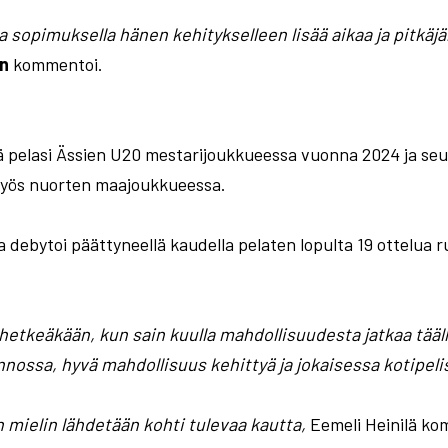
 sopimuksella hänen kehitykselleen lisää aikaa ja pitkäjä
n
kommentoi.
ilä pelasi Ässien U20 mestarijoukkueessa vuonna 2024 ja seu
myös nuorten maajoukkueessa.
 debytoi päättyneellä kaudella pelaten lopulta 19 ottelua ru
 hetkeäkään, kun sain kuulla mahdollisuudesta jatkaa tääl
nnossa, hyvä mahdollisuus kehittyä ja jokaisessa kotipel
n mielin lähdetään kohti tulevaa kautta,
Eemeli Heinilä ko