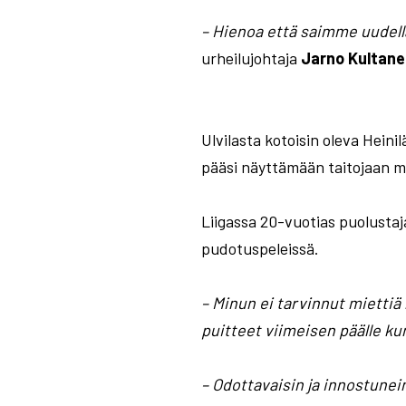
– Hienoa että saimme uudella
urheilujohtaja
Jarno
Kultane
Ulvilasta kotoisin oleva Hein
pääsi näyttämään taitojaan 
Liigassa 20-vuotias puolustaja
pudotuspeleissä.
– Minun ei tarvinnut miettiä
puitteet viimeisen päälle ku
– Odottavaisin ja innostunei