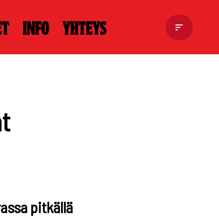
et
Info
Yhteys
ät
ssa pitkällä