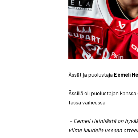
Ässät ja puolustaja
Eemeli
He
Ässillä oli puolustajan kans
tässä vaiheessa.
– Eemeli Heinilästä on hyvää
viime kaudella useaan ottee