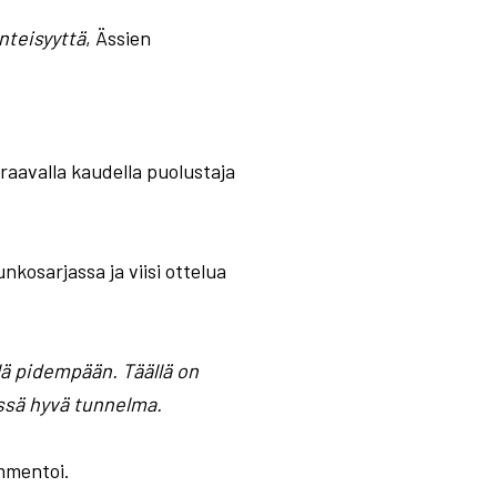
nteisyyttä
, Ässien
raavalla kaudella puolustaja
nkosarjassa ja viisi ottelua
lä pidempään. Täällä on
issä hyvä tunnelma.
mmentoi.