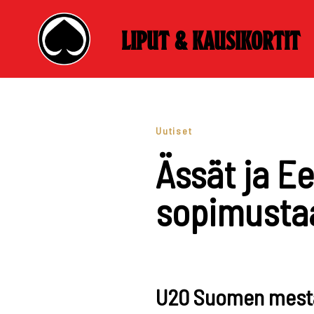
Liput & kausikortit
Skip
to
content
Uutiset
Ässät ja Ee
sopimusta
U20 Suomen mestari