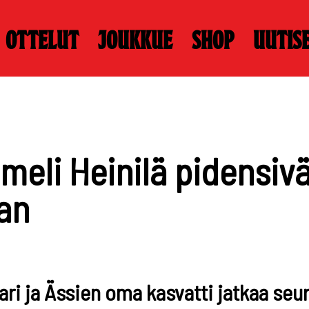
Ottelut
Joukkue
Shop
Uutis
meli Heinilä pidensiv
an
 ja Ässien oma kasvatti jatkaa seura