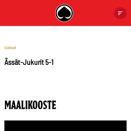
Skip
to
content
Uutiset
Ässät-Jukurit 5-1
MAALIKOOSTE