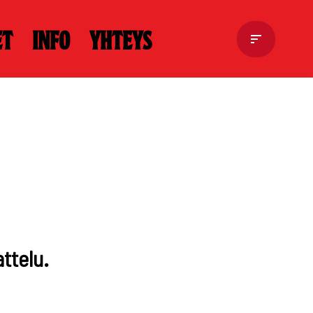
et
Info
Yhteys
ttelu.