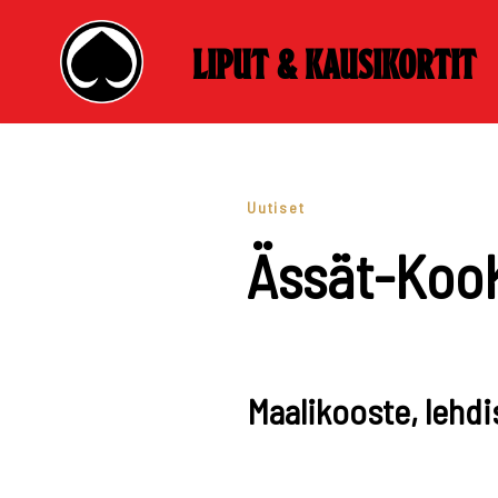
Liput & kausikortit
Skip
to
content
Uutiset
Ässät-Koo
Maalikooste, lehdis