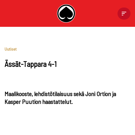
Skip
to
content
Uutiset
Ässät-Tappara 4-1
Maalikooste, lehdistötilaisuus sekä Joni Ortion ja
Kasper Puution haastattelut.