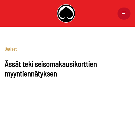
Skip
to
content
Uutiset
Ässät teki seisomakausikorttien
myyntiennätyksen