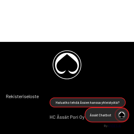
Rekisteriseloste
Haluatko tehdä Ässien kanssa yhteistyötä?
Ässät Chatbot
HC Ässät Pori Oy
By: