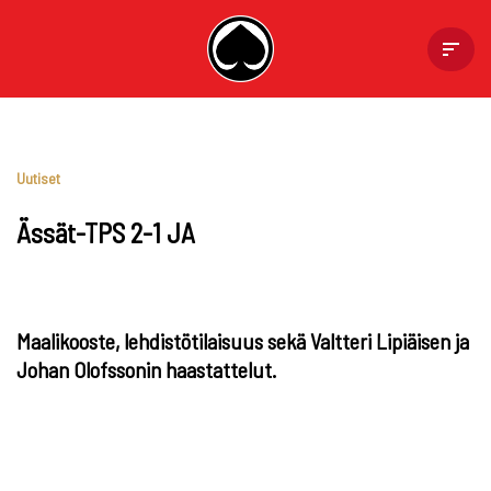
Skip
to
content
Uutiset
Ässät-TPS 2-1 JA
Maalikooste, lehdistötilaisuus sekä Valtteri Lipiäisen ja
Johan Olofssonin haastattelut.