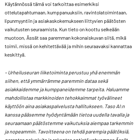
Käytännössä tämä voi tarkoittaa esimerkiksi
ottelutapahtumaan, kumppanuuksiin, ravintolatoimintaan,
lipunmyyntiin ja asiakaskokemukseen liittyvien päätösten
vaikutusten seuraamista. Kun tieto on koottu selkeään
muotoon, Ässät saa paremman kokonaiskuvan siitä, mikä
toimii, missä on kehitettävää ja mihin seuraavaksi kannattaa
keskittyä.
– Urheiluseuran liiketoiminta perustuu yhä enemmän
siihen, että ymmärrämme paremmin dataa sekä
asiakkaidemme ja kumppaneidemme tarpeita. Haluamme
mahdollistaa markkinoiden tehokkaimmat työvälineet
käyttöön aina asiakaspalvelusta hallitukseen. Taso AI:n
kanssa pääsemme hyödyntämään tietoa uudella tavalla ja
seuraamaan päätöstemme vaikutuksia aiempaa tarkemmin
ja nopeammin. Tavoitteena on tehdä parempia päätöksiä,
parantaa palveluita ja rakentaa entistä vahvempaa Ässät-