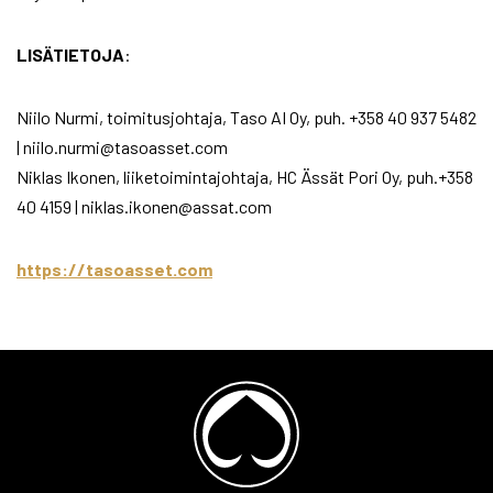
LISÄTIETOJA
:
Niilo Nurmi, toimitusjohtaja, Taso AI Oy, puh. +358 40 937 5482
| niilo.nurmi@tasoasset.com
Niklas Ikonen, liiketoimintajohtaja, HC Ässät Pori Oy, puh.+358
40 4159 | niklas.ikonen@assat.com
https://tasoasset.com