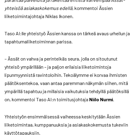
yhteisöä asiakaskokemus edellä,
kommentoi Ässien
liiketoimintajohtaja Niklas Ikonen.
Taso AI:lle yhteistyö Ässien kanssa on tärkeä avaus urheilun ja
tapahtumaliiketoiminnan parissa.
– Ässät on vahva ja perinteikäs seura, jolla on sitoutunut
yhteisö ympärillään – ja paljon erilaisia liiketoimintoja
lipunmyynnistä ravintoloihin. Tekoälymme ei korvaa ihmisten
päätöksentekoa, vaan antaa paremman näkymän siihen, mitä
ympärillä tapahtuu ja millaisia vaikutuksia tehdyillä päätöksillä
on, kommentoi Taso AI:n toimitusjohtaja
Niilo Nurmi
.
Yhteistyön ensimmäisessä vaiheessa keskitytään Ässien
liiketoimintaa, kumppanuuksia ja asiakaskokemusta tukeviin
käyttötapauksiin.