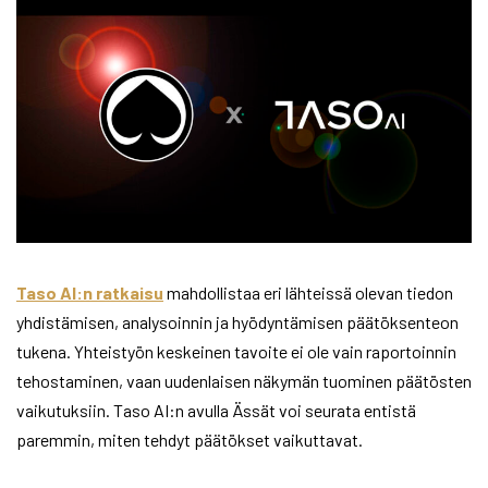
Taso AI:n ratkaisu
mahdollistaa eri lähteissä olevan tiedon
yhdistämisen, analysoinnin ja hyödyntämisen päätöksenteon
tukena. Yhteistyön keskeinen tavoite ei ole vain raportoinnin
tehostaminen, vaan uudenlaisen näkymän tuominen päätösten
vaikutuksiin. Taso AI:n avulla Ässät voi seurata entistä
paremmin, miten tehdyt päätökset vaikuttavat.