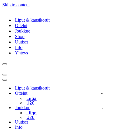
Skip to content
Liput & kausikortit
Ottelut
Joukkue
Shop
Uutiset
Info
Yhteys
Navigation
Menu
Navigation
Menu
Navigation
Menu
Liput & kausikortit
Ottelut
Liiga
U20
Joukkue
Liiga
U20
Uutiset
Info