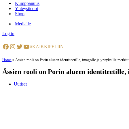
Kumppanuus
Yhteystiedot
Shop
Medialle
Log in
Facebook
Instagram
Twitter
YouTube
#KAIKKIPELIIN
Home
»
Ässien rooli on Porin alueen identiteetille, imagolle ja yrityksille merkit
Ässien rooli on Porin alueen identiteetille,
Uutiset