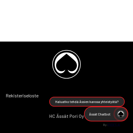
Rekisteriseloste
Haluatko tehdä Ässien kanssa yhteistyötä?
Ässät Chatbot
HC Ässät Pori Oy
By: