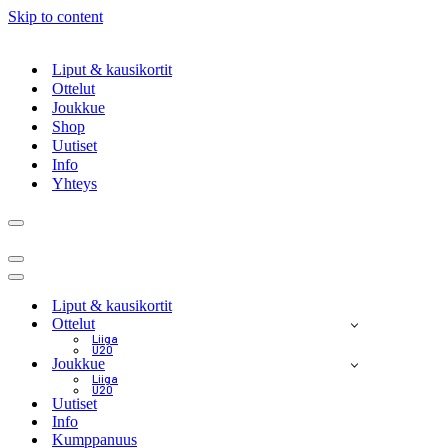
Skip to content
Liput & kausikortit
Ottelut
Joukkue
Shop
Uutiset
Info
Yhteys
Navigation
Menu
Navigation
Menu
Navigation
Menu
Liput & kausikortit
Ottelut
Liiga
U20
Joukkue
Liiga
U20
Uutiset
Info
Kumppanuus