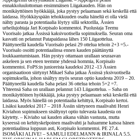
ennakkoluulottoman ensimmäisen Liigakauden. Hän on
monikäyttöinen hyökkääjä, joka pystyy pelaamaan sekä keskellä että
laidassa. Hyökkäyspään tehokkuuden osalta häneltä ei olla vielä
nähty parasta ja potentiaalia löytyy sillä sektorilla, Ässien
urheilujohtaja Jari Korpisalo kommentoi. Puolustaja Teemu
Vuorisalo jatkaa Ässissä kaksivuotisella sopimuksella. Seuran oma
kasvatti on pelannut Patapaidassa lähes 150 Liigaottelua.
Päättyneellä kaudella Vuorisalo pelasi 29 ottelua tehoin 2+3 =5.-
Vuorisalo osoitti potentiaalinsa ennen kauden päättänyttä
loukkaantumistaan. Hän pystyy ottamaan urallaan seuraavan
askeleen ja sen eteen teemme yhdessä hommia, Korpisalo
kommentoi. FoPS:in junioreista kaudeksi 2012 -13 Ässien
organisaatioon siirtynyt Mikael Saha jatkaa Ässissä yksivuotisella
sopimuksella, johon sisältyy myös seuran optio kaudesta 2019 – 20.
Päättyneellä kaudella Saha pelasi 36 ottelua tehoin 5+2 =7.
Yhteensä Saha on urallaan pelannut 143 Liigaottelua. – Saha on
monikäyttöinen hyökkääjä, joka pystyy pelaamaan sekä keskellä että
laidassa. Myös hänellä on potentiaalia kehittyä, Korpisalo kertoi.
Lisäksi kaudeksi 2017 – 2018 Ässiin siirtyneen maalivahti Henri
Kiviahon sopimukseen sisältynyt optio tulevasta kaudesta on
käytetty. – Kiviaho sai kauden aikana vähän vastuuta, mutta
kyseessä on kehityskelpoinen maalivahti ja haluamme katsoa hänen
potentiaalinsa loppuun asti, Korpisalo kommentoi. PE 27.4.
ISOMÄKI ALIVE! – SAMULI EDELMANN & IRINALA 5.5.