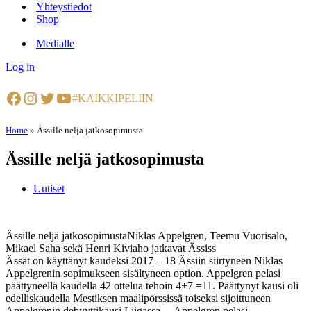
Yhteystiedot
Shop
Medialle
Log in
Facebook
Instagram
Twitter
YouTube
#KAIKKIPELIIN
Home
»
Ässille neljä jatkosopimusta
Ässille neljä jatkosopimusta
Uutiset
Ässille neljä jatkosopimustaNiklas Appelgren, Teemu Vuorisalo,
Mikael Saha sekä Henri Kiviaho jatkavat Ässiss
Ässät on käyttänyt kaudeksi 2017 – 18 Ässiin siirtyneen Niklas
Appelgrenin sopimukseen sisältyneen option. Appelgren pelasi
päättyneellä kaudella 42 ottelua tehoin 4+7 =11. Päättynyt kausi oli
edelliskaudella Mestiksen maalipörssissä toiseksi sijoittuneen
Appelgrenin debyyttikausi Liigassa. – Appelgren pelasi