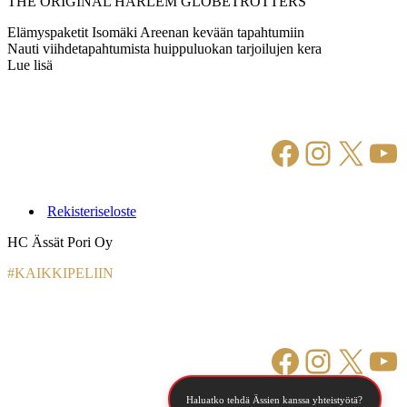
THE ORIGINAL HARLEM GLOBETROTTERS
Elämyspaketit Isomäki Areenan kevään tapahtumiin
Nauti viihdetapahtumista huippuluokan tarjoilujen kera
Lue lisä
Facebook
Instagr
X
Yo
Rekisteriseloste
HC Ässät Pori Oy
#KAIKKIPELIIN
Facebook
Instagr
X
Yo
Haluatko tehdä Ässien kanssa yhteistyötä?