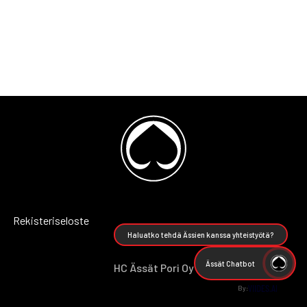
Rekisteriseloste
Haluatko tehdä Ässien kanssa yhteistyötä?
Ässät Chatbot
HC Ässät Pori Oy
By: