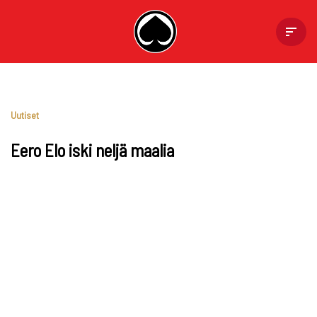
Skip
to
content
Uutiset
Eero Elo iski neljä maalia