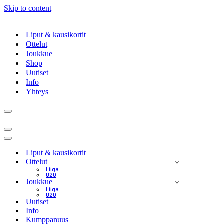
Skip to content
Liput & kausikortit
Ottelut
Joukkue
Shop
Uutiset
Info
Yhteys
Navigation
Menu
Navigation
Menu
Navigation
Menu
Liput & kausikortit
Ottelut
Liiga
U20
Joukkue
Liiga
U20
Uutiset
Info
Kumppanuus