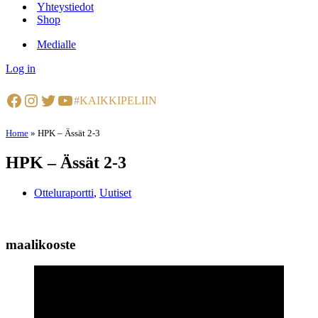
Yhteystiedot
Shop
Medialle
Log in
Facebook
Instagram
Twitter
YouTube
#KAIKKIPELIIN
Home
»
HPK – Ässät 2-3
HPK – Ässät 2-3
Otteluraportti
,
Uutiset
maalikooste