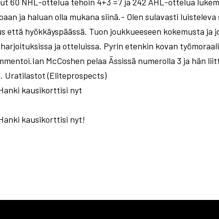
t 60 NHL-ottelua tehoin 4+3 =7 ja 242 AHL-ottelua lukemi
aan ja haluan olla mukana siinä.- Olen sulavasti luisteleva 
tus että hyökkäyspäässä. Tuon joukkueeseen kokemusta ja jo
e harjoituksissa ja otteluissa. Pyrin etenkin kovan työmora
mentoi.Ian McCoshen pelaa Ässissä numerolla 3 ja hän liit
. Uratilastot (Eliteprospects)
Hanki kausikorttisi nyt
Hanki kausikorttisi nyt!