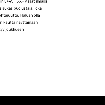
n 8+45 =53.- Ässät ilmaisi
sisukas puolustaja, joka
htajuutta. Haluan olla
alin kautta näyttämään
tyy joukkueen