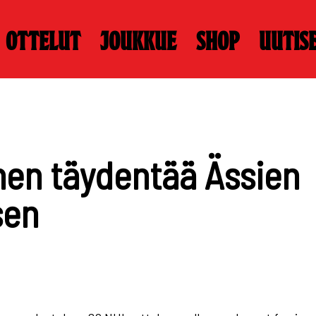
Ottelut
Joukkue
Shop
Uutis
en täydentää Ässien
sen