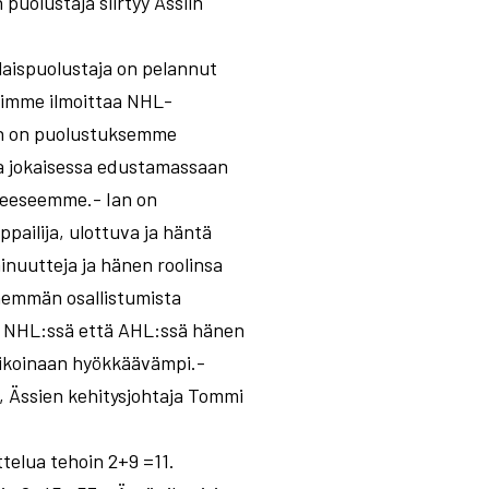
uolustaja siirtyy Ässiin
laispuolustaja on pelannut
oimme ilmoittaa NHL-
hen on puolustuksemme
aja jokaisessa edustamassaan
kueeseemme.- Ian on
pailija, ulottuva ja häntä
minuutteja ja hänen roolinsa
nemmän osallistumista
ekä NHL:ssä että AHL:ssä hänen
 aikoinaan hyökkäävämpi.-
, Ässien kehitysjohtaja Tommi
telua tehoin 2+9 =11.