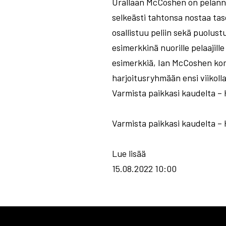
Urallaan McCoshen on pelannu
selkeästi tahtonsa nostaa taso
osallistuu peliin sekä puolus
esimerkkinä nuorille pelaajill
esimerkkiä, Ian McCoshen kom
harjoitusryhmään ensi viikolla
Varmista paikkasi kaudelta – 
Varmista paikkasi kaudelta – 
Lue lisää
15.08.2022 10:00