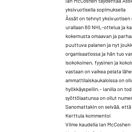
Ian McCoshen täydentää Ässie
yksivuotisella sopimuksella
Ässät on tehnyt yksivuotisen
urallaan 60 NHL-ottelua ja k
kokemusta omaavan ja parhaas
puuttuva palanen ja nyt joukk
organisaatiossa ja hän tuo v
isokokoinen, fyysinen ja koko
vastaan on vaikea pelata lähel
ammattilaiskaukaloissa on o
hyökkäyspeliin.- Ianilla on t
syöttölaatunsa on ollut numer
Sanomattakin on selvää, että
Kerttula kommentoi
Viime kaudella Ian McCoshen p