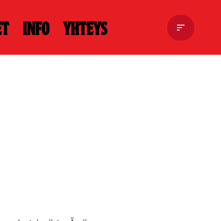
et
Info
Yhteys