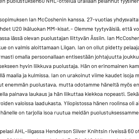
n puolustuksen60 NHL-ottelua urallaan pelannut fyysinen p
 sopimuksen Ian McCoshenin kanssa. 27-vuotias yhdysvalta
ahdet U20 ikäluokan MM-kisat.- Olemme tyytyväisiä, että v
sa iässä olevan puolustajan liittyvän Ässiin. Ian McCos
ue on valmis aloittamaan Liigan. Ian on ollut pidetty pela
armasti omalla persoonallaan entisestään johtajuutta jouk
isekseen hyvin liikkuva puolustaja. Hän on erinomainen kamp
lä maalia ja kulmissa. Ian on urakoinut viime kaudet isoja 
llut enemmän puolustava, mutta odotamme häneltä myös e
odella painava laukaus ja hän liikuttaa kiekkoa nopeasti. S
oiden valoissa laadukasta. Yliopistossa hänen roolinsa oli
 hänelle on tarjolla isoa ruutua meidän puolustuksessamme
elasi AHL-liigassa Henderson Silver Knihtsin riveissä 60 ot