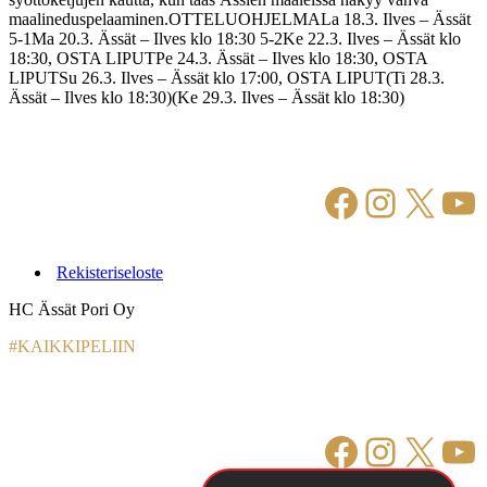
maalineduspelaaminen.OTTELUOHJELMALa 18.3. Ilves – Ässät
5-1Ma 20.3. Ässät – Ilves klo 18:30 5-2Ke 22.3. Ilves – Ässät klo
18:30, OSTA LIPUTPe 24.3. Ässät – Ilves klo 18:30, OSTA
LIPUTSu 26.3. Ilves – Ässät klo 17:00, OSTA LIPUT(Ti 28.3.
Ässät – Ilves klo 18:30)(Ke 29.3. Ilves – Ässät klo 18:30)
Facebook
Instagr
X
Yo
Rekisteriseloste
HC Ässät Pori Oy
#KAIKKIPELIIN
Facebook
Instagr
X
Yo