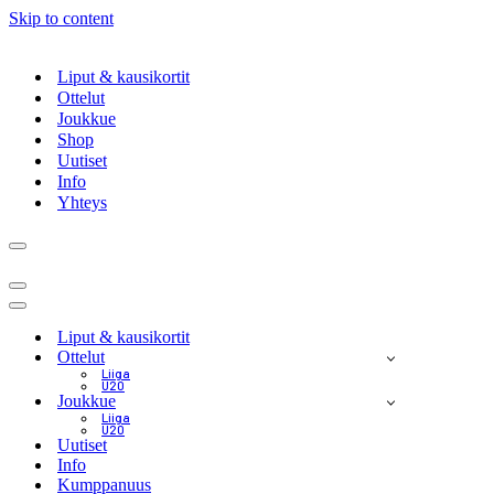
Skip to content
Liput & kausikortit
Ottelut
Joukkue
Shop
Uutiset
Info
Yhteys
Navigation
Menu
Navigation
Menu
Navigation
Menu
Liput & kausikortit
Ottelut
Liiga
U20
Joukkue
Liiga
U20
Uutiset
Info
Kumppanuus