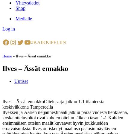
Yhteystiedot
Shop
Medialle
Log in
Facebook
Instagram
Twitter
YouTube
#KAIKKIPELIIN
Home
»
Ilves – Ässät ennakko
Ilves – Ässät ennakko
Uutiset
Ilves – Ässät ennakkoOttelusarja jatkuu 1-1 tilanteesta
keskiviikkona Tampereella
Ilveksen ja Ässien neljännesfinaali jatkuu paras viidestä henkisenä,
koska otteluvoitot ovat kahden ottelun jälkeen tasan 1-1.Kahden
ensimmäisen ottelun maalit kuvaavat hyvin joukkueiden
eroavaisuuksia. Ilves on iskenyt maalinsa pääosin näyttävien
syöttöketjujen kautta, kun taas Ässien maaleissa näkyy vahva