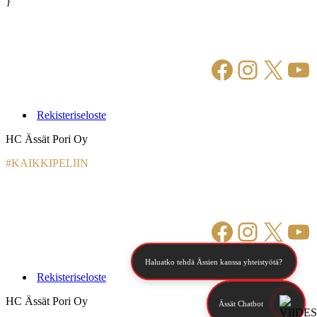
}
Facebook
Instagr
X
Yo
Rekisteriseloste
HC Ässät Pori Oy
#KAIKKIPELIIN
Facebook
Instagr
X
Yo
Haluatko tehdä Ässien kanssa yhteistyötä?
Rekisteriseloste
HC Ässät Pori Oy
Ässät Chatbot