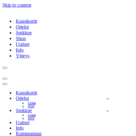
Skip to content
Kausikortit
Ottelut
Joukkue
Shop
Uutiset
Info
Yhteys
Navigation
Menu
Navigation
Menu
Navigation
Menu
Kausikortit
Ottelut
Liiga
U20
Joukkue
Liiga
U20
Uutiset
Info
Kumppanuus