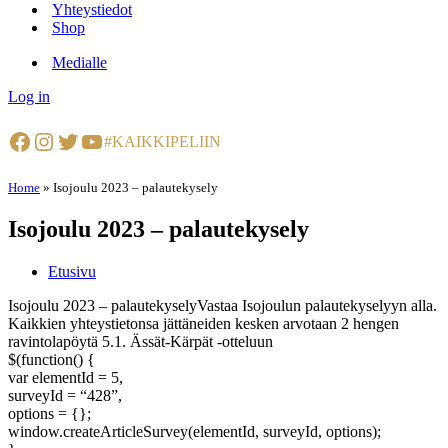
Yhteystiedot
Shop
Medialle
Log in
Facebook
Instagram
Twitter
YouTube
#KAIKKIPELIIN
Home
»
Isojoulu 2023 – palautekysely
Isojoulu 2023 – palautekysely
Etusivu
Isojoulu 2023 – palautekyselyVastaa Isojoulun palautekyselyyn alla.
Kaikkien yhteystietonsa jättäneiden kesken arvotaan 2 hengen
ravintolapöytä 5.1. Ässät-Kärpät -otteluun
$(function() {
var elementId = 5,
surveyId = “428”,
options = {};
window.createArticleSurvey(elementId, surveyId, options);