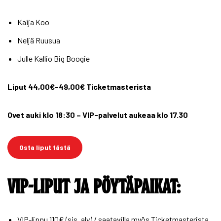
Kaija Koo
Neljä Ruusua
Julle Kallio Big Boogie
Liput 44,00€-49,00€ Ticketmasterista
Ovet auki klo 18:30 – VIP-palvelut aukeaa klo 17.30
Osta liput tästä
VIP-LIPUT JA PÖYTÄPAIKAT:
VIP-lippu 110€ (sis. alv) / saatavilla myös Ticketmasterista