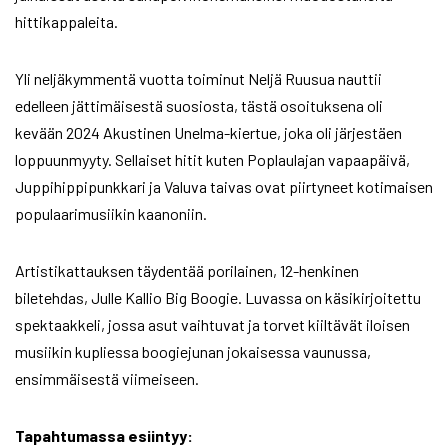
hittikappaleita.
Yli neljäkymmentä vuotta toiminut Neljä Ruusua nauttii
edelleen jättimäisestä suosiosta, tästä osoituksena oli
kevään 2024 Akustinen Unelma-kiertue, joka oli järjestäen
loppuunmyyty. Sellaiset hitit kuten Poplaulajan vapaapäivä,
Juppihippipunkkari ja Valuva taivas ovat piirtyneet kotimaisen
populaarimusiikin kaanoniin.
Artistikattauksen täydentää porilainen, 12-henkinen
biletehdas, Julle Kallio Big Boogie. Luvassa on käsikirjoitettu
spektaakkeli, jossa asut vaihtuvat ja torvet kiiltävät iloisen
musiikin kupliessa boogiejunan jokaisessa vaunussa,
ensimmäisestä viimeiseen.
Tapahtumassa esiintyy: