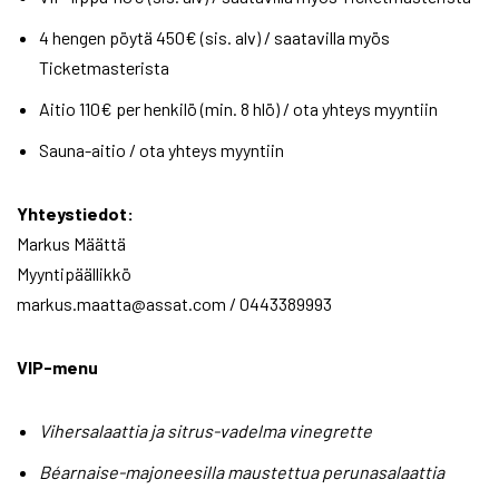
4 hengen pöytä 450€ (sis. alv) / saatavilla myös
Ticketmasterista
Aitio 110€ per henkilö (min. 8 hlö) / ota yhteys myyntiin
Sauna-aitio / ota yhteys myyntiin
Yhteystiedot:
Markus Määttä
Myyntipäällikkö
markus.maatta@assat.com / 0443389993
VIP-menu
Vihersalaattia ja sitrus-vadelma vinegrette
Béarnaise-majoneesilla maustettua perunasalaattia