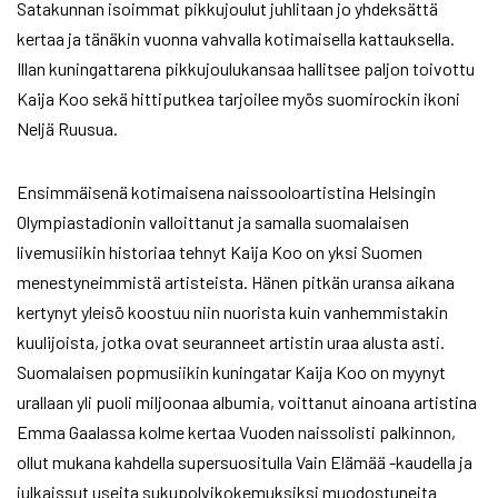
Satakunnan isoimmat pikkujoulut juhlitaan jo yhdeksättä
kertaa ja tänäkin vuonna vahvalla kotimaisella kattauksella.
Illan kuningattarena pikkujoulukansaa hallitsee paljon toivottu
Kaija Koo sekä hittiputkea tarjoilee myös suomirockin ikoni
Neljä Ruusua.
Ensimmäisenä kotimaisena naissooloartistina Helsingin
Olympiastadionin valloittanut ja samalla suomalaisen
livemusiikin historiaa tehnyt Kaija Koo on yksi Suomen
menestyneimmistä artisteista. Hänen pitkän uransa aikana
kertynyt yleisö koostuu niin nuorista kuin vanhemmistakin
kuulijoista, jotka ovat seuranneet artistin uraa alusta asti.
Suomalaisen popmusiikin kuningatar Kaija Koo on myynyt
urallaan yli puoli miljoonaa albumia, voittanut ainoana artistina
Emma Gaalassa kolme kertaa Vuoden naissolisti palkinnon,
ollut mukana kahdella supersuositulla Vain Elämää -kaudella ja
julkaissut useita sukupolvikokemuksiksi muodostuneita