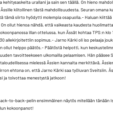
 kehitysaskelta urallani ja sain sen täällä. On hieno mahdol
 Ässille kiitollinen tästä mahdollisuudesta. Seuran omana
ttä tämä siirto hyödytti molempia osapuolia.- Haluan kiittää
a! On ollut hienoa nähdä, että vaikeasta kaudesta huolimatta
okoonpanossa illan ottelussa, kun Ässät kohtaa TPS:n klo 1
:30 allekirjoitettiin sopimus.- Jarno Kärki oli iso pelaaja jo
n ollut helppo päätös.- Päätöstä helpotti, kun keskusteli
isuuden tavoitteekseen ulkomailla pelaamisen. Hän pääsee S
n taloudellisessa mielessä Ässien kannalta merkittävä, Ässi
rron ehtona on, että Jarno Kärki saa työluvan Sveitsiin. Äs
i ja toivottaa menestystä jatkoon!
back-to-back-pelin ensimmäinen näytös mitellään tänään I
lun kokoonpanot!