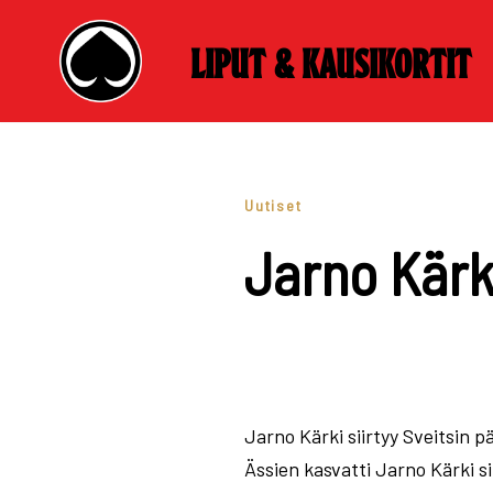
Liput & kausikortit
Skip
to
content
Uutiset
Jarno Kärki
Jarno Kärki siirtyy Sveitsin
Ässien kasvatti Jarno Kärki si