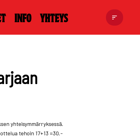
et
Info
Yhteys
arjaan
uksen yhteisymmärryksessä.
1 ottelua tehoin 17+13 =30.-