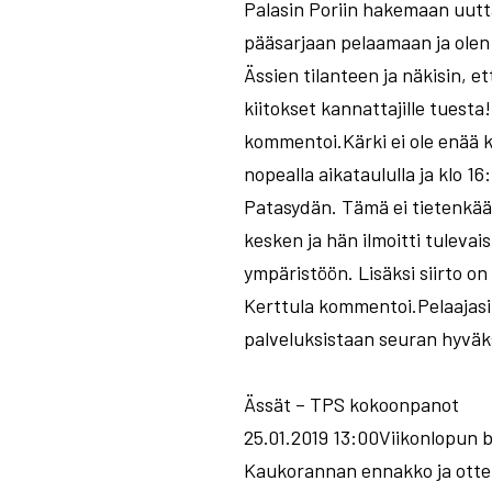
Palasin Poriin hakemaan uutta
pääsarjaan pelaamaan ja olen
Ässien tilanteen ja näkisin, e
kiitokset kannattajille tuest
kommentoi.Kärki ei ole enää k
nopealla aikataululla ja klo 16
Patasydän. Tämä ei tietenkää
kesken ja hän ilmoitti tuleva
ympäristöön. Lisäksi siirto o
Kerttula kommentoi.Pelaajasii
palveluksistaan seuran hyväks
Ässät – TPS kokoonpanot
25.01.2019 13:00Viikonlopun 
Kaukorannan ennakko ja otte