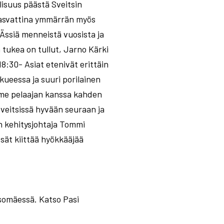
lisuus päästä Sveitsin
 kasvattina ymmärrän myös
 Ässiä menneistä vuosista ja
 tukea on tullut, Jarno Kärki
8:30- Asiat etenivät erittäin
ukkueessa ja suuri porilainen
mme pelaajan kanssa kahden
veitsissä hyvään seuraan ja
en kehitysjohtaja Tommi
sät kiittää hyökkääjää
somäessä. Katso Pasi