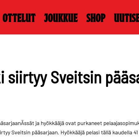
Ottelut
Joukkue
Shop
Uutis
 siirtyy Sveitsin pääs
 pääsarjaanÄssät ja hyökkääjä ovat purkaneet pelaajasopim
irtyy Sveitsin pääsarjaan. Hyökkääjä pelasi tällä kaudella 4