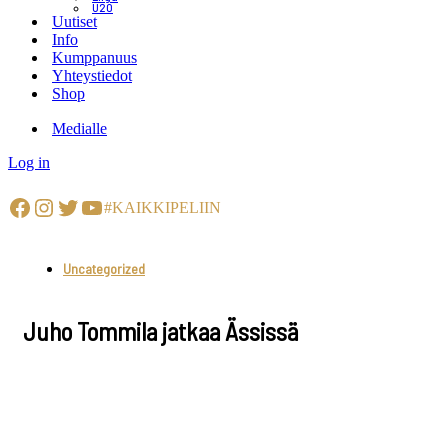
U20
Uutiset
Info
Kumppanuus
Yhteystiedot
Shop
Medialle
Log in
Facebook
Instagram
Twitter
YouTube
#KAIKKIPELIIN
Uncategorized
Juho Tommila jatkaa Ässissä