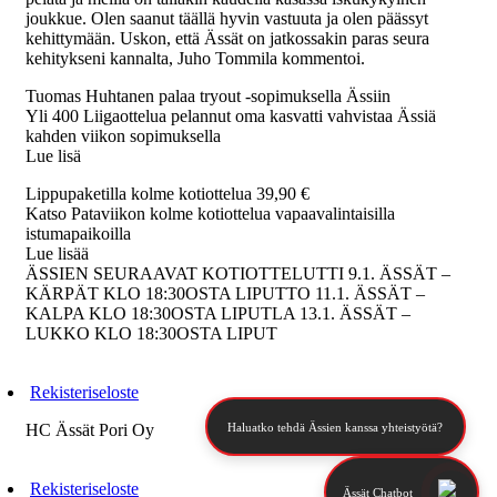
joukkue. Olen saanut täällä hyvin vastuuta ja olen päässyt
kehittymään. Uskon, että Ässät on jatkossakin paras seura
kehitykseni kannalta, Juho Tommila kommentoi.
Tuomas Huhtanen palaa tryout -sopimuksella Ässiin
Yli 400 Liigaottelua pelannut oma kasvatti vahvistaa Ässiä
kahden viikon sopimuksella
Lue lisä
Lippupaketilla kolme kotiottelua 39,90 €
Katso Pataviikon kolme kotiottelua vapaavalintaisilla
istumapaikoilla
Lue lisää
ÄSSIEN SEURAAVAT KOTIOTTELUTTI 9.1. ÄSSÄT –
KÄRPÄT KLO 18:30OSTA LIPUTTO 11.1. ÄSSÄT –
KALPA KLO 18:30OSTA LIPUTLA 13.1. ÄSSÄT –
LUKKO KLO 18:30OSTA LIPUT
Rekisteriseloste
HC Ässät Pori Oy
Haluatko tehdä Ässien kanssa yhteistyötä?
Rekisteriseloste
Ässät Chatbot