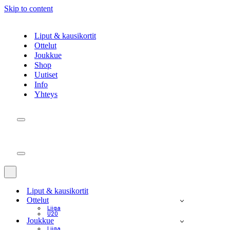
Skip to content
Liput & kausikortit
Ottelut
Joukkue
Shop
Uutiset
Info
Yhteys
Navigation
Menu
Navigation
Menu
Navigation
Menu
Liput & kausikortit
Ottelut
Liiga
U20
Joukkue
Liiga