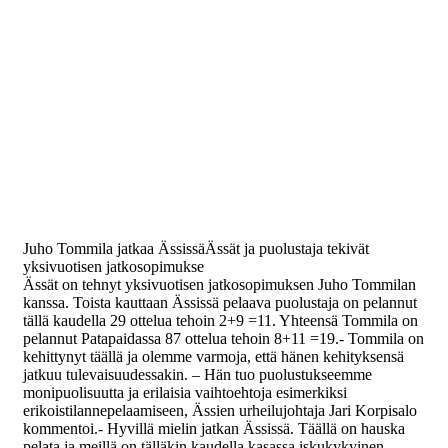
Juho Tommila jatkaa ÄssissäÄssät ja puolustaja tekivät
yksivuotisen jatkosopimukse
Ässät on tehnyt yksivuotisen jatkosopimuksen Juho Tommilan
kanssa. Toista kauttaan Ässissä pelaava puolustaja on pelannut
tällä kaudella 29 ottelua tehoin 2+9 =11. Yhteensä Tommila on
pelannut Patapaidassa 87 ottelua tehoin 8+11 =19.- Tommila on
kehittynyt täällä ja olemme varmoja, että hänen kehityksensä
jatkuu tulevaisuudessakin. – Hän tuo puolustukseemme
monipuolisuutta ja erilaisia vaihtoehtoja esimerkiksi
erikoistilannepelaamiseen, Ässien urheilujohtaja Jari Korpisalo
kommentoi.- Hyvillä mielin jatkan Ässissä. Täällä on hauska
pelata ja meillä on tälläkin kaudella kasassa iskukykyinen