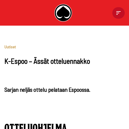
Skip
to
content
Uutiset
K-Espoo – Ässät otteluennakko
Sarjan neljäs ottelu pelataan Espoossa.
OTTELUOHJELMA