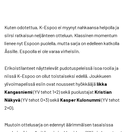
Kuten odotettua, K-Espoo ei myynyt nahkaansa helpolla ja
siirsi ratkaisun neljänteen otteluun. Klassinen momentum
lienee nyt Espoon puolella, mutta sarja on edelleen katkolla
Ässille. Espoolla ei ole varaa virheisiin.
Erikoistilanteet näyttelevät pudotuspeleissä isoa roolia ja
niissä K-Espoo on ollut toistaiseksi edellä. Joukkueen
ylivoimapelissä esiin ovat nousseet hyökkääjä
Iikka
Kangasniemi
(YV tehot 1+2) sekä puolustajat
Kristian
Näkyvä
(YV tehot 0+3) sekä
Kasper Kulonummi
(YV tehot
2+0).
Muutoin ottelusarja on edennyt äärimmäisen tasaisissa