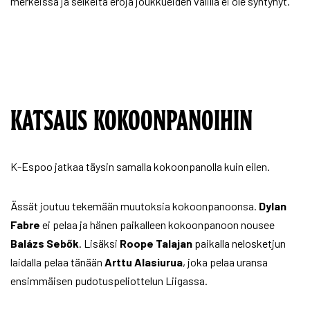
merkeissä ja selkeitä eroja joukkueiden välillä ei ole syntynyt.
KATSAUS KOKOONPANOIHIN
K-Espoo jatkaa täysin samalla kokoonpanolla kuin eilen.
Ässät joutuu tekemään muutoksia kokoonpanoonsa.
Dylan
Fabre
ei pelaa ja hänen paikalleen kokoonpanoon nousee
Balázs Sebők
. Lisäksi
Roope Talajan
paikalla nelosketjun
laidalla pelaa tänään
Arttu Alasiurua
, joka pelaa uransa
ensimmäisen pudotuspeliottelun Liigassa.