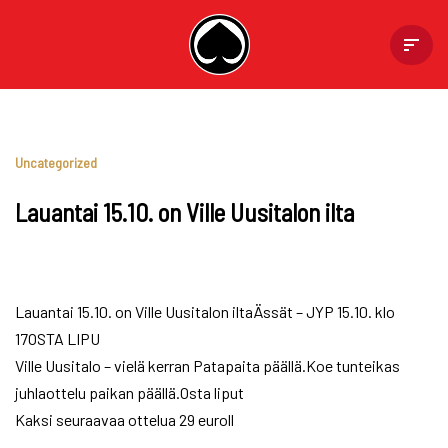
Skip
to
content
Uncategorized
Lauantai 15.10. on Ville Uusitalon ilta
Lauantai 15.10. on Ville Uusitalon iltaÄssät – JYP 15.10. klo
17OSTA LIPU
Ville Uusitalo – vielä kerran Patapaita päällä.Koe tunteikas
juhlaottelu paikan päällä.Osta liput
Kaksi seuraavaa ottelua 29 euroll