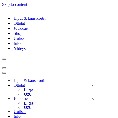
Skip to content
Liput & kausikortit
Ottelut
Joukkue
Shop
Uutiset
Info
Yhteys
Navigation
Menu
Navigation
Menu
Navigation
Menu
Liput & kausikortit
Ottelut
Liiga
U20
Joukkue
Liiga
U20
Uutiset
Info