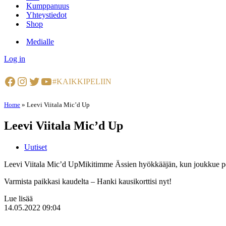
Kumppanuus
Yhteystiedot
Shop
Medialle
Log in
Facebook
Instagram
Twitter
YouTube
#KAIKKIPELIIN
Home
»
Leevi Viitala Mic’d Up
Leevi Viitala Mic’d Up
Uutiset
Leevi Viitala Mic’d UpMikitimme Ässien hyökkääjän, kun joukkue pel
Varmista paikkasi kaudelta – Hanki kausikorttisi nyt!
Lue lisää
14.05.2022 09:04