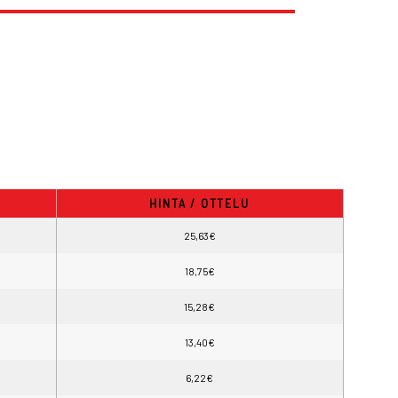
HINTA / OTTELU
25,63€
18,75€
15,28€
13,40€
6,22€