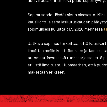
aktiivisuusalennus sekä pudotuspelihyvitys 
Sopimusehdot löydät sivun alaosasta. Mikäli
kausikorttilaisena laskutuskauden päätyttyä
sopimuksesi kuluitta 31.5.2026 mennessä
t
Jatkuva sopimus tarkoittaa, että kausikortti
ilmoittaa meille korttitilauksen jatkamisest
automaattisesti sekä runkosarjassa, että p
erillistä ilmoitusta. Huomaathan, että pudo
maksetaan erikseen.