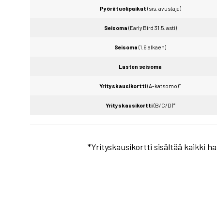
Pyörätuolipaikat
(sis. avustaja)
Seisoma
(Early Bird 31.5. asti)
Seisoma
(1.6.alkaen)
Lasten seisoma
Yrityskausikortti
(A-katsomo)*
Yrityskausikortti
(B/C/D)*
*Yrityskausikortti sisältää kaikki h