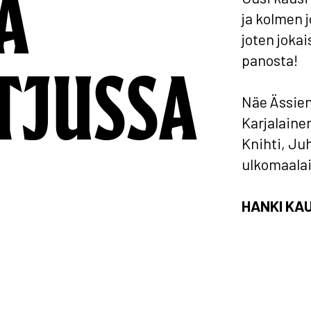
A
ja kolmen 
joten jokai
panosta!
TJUSSA
Näe Ässien
Karjalainen
Knihti, Ju
ulkomaalai
HANKI KAU