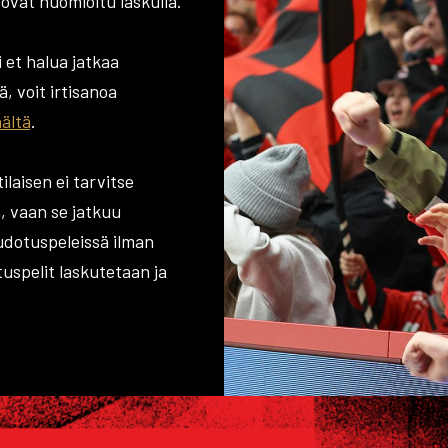
ovat huomioitu laskulla.
 et halua jatkaa
, voit irtisanoa
äältä
.
laisen ei tarvitse
a, vaan se jatkuu
udotuspeleissä ilman
tuspelit laskutetaan ja