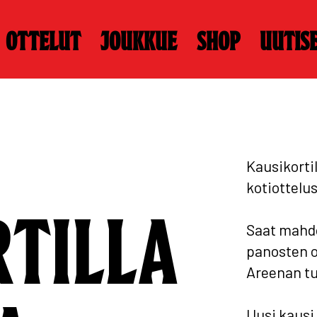
Ottelut
Joukkue
Shop
Uutis
Kausikorti
kotiottelu
RTILLA
Saat mahdo
panosten o
Areenan t
Uusi kausi