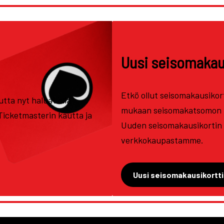
Uusi seisomakaus
Etkö ollut seisomakausikor
tta nyt haluat olla
mukaan seisomakatsomon 
Ticketmasterin kautta ja
Uuden seisomakausikortin 
verkkokaupastamme.
Uusi seisomakausikortti