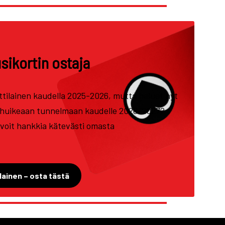
ikortin ostaja
ttilainen kaudella 2025-2026, mutta haluat nyt
huikeaan tunnelmaan kaudelle 2026-2027?
voit hankkia kätevästi omasta
lainen – osta tästä