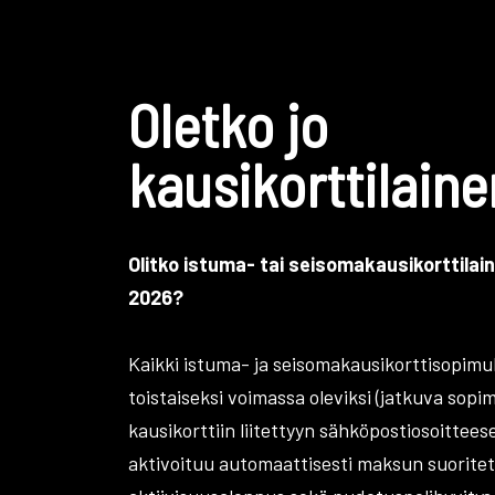
Oletko jo
kausikorttilaine
Olitko istuma- tai seisomakausikorttilai
2026?
Kaikki istuma- ja seisomakausikorttisopim
toistaiseksi voimassa oleviksi (jatkuva sopi
kausikorttiin liitettyyn sähköpostiosoitteese
aktivoituu automaattisesti maksun suoritet