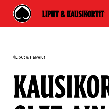
Liput & kausikortit
Skip
to
content
Liput & Palvelut
KAUSIKO