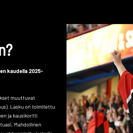
n?
nen kaudella 2025-
ukset muuttuvat
mus). Lasku on toimitettu
en ja kausikortti
tuasi. Mahdollinen