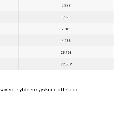
6,22€
6,22€
7,78€
4,03€
28,75€
22,50€
a kaverille yhteen syyskuun otteluun.