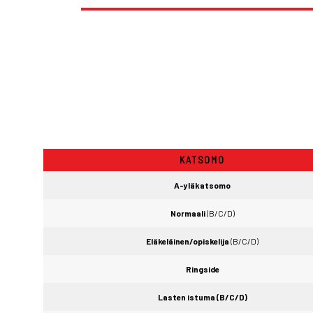
KATSOMO
A-yläkatsomo
Normaali
(B/C/D)
Eläkeläinen/opiskelija
(B/C/D)
Ringside
Lasten istuma (B/C/D)