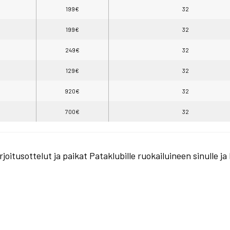
199€
32
199€
32
249€
32
129€
32
920€
32
700€
32
arjoitusottelut ja paikat Pataklubille ruokailuineen sinulle j