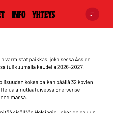
et
Info
Yhteys
lla varmistat paikkasi jokaisessa Ässien
ssa tulikuumalla kaudella 2026-2027.
llisuuden kokea paikan päällä 32 kovien
ttelua ainutlaatuisessa Enersense
unnelmassa.
 pitää sisällään Helsingin Jokerien paluun