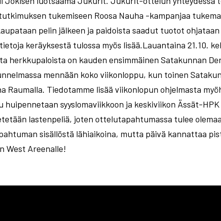
i Jokisen luotsaama Jukurit. Jukurit-ottelun yhteydessä t
pätutkimuksen tukemiseen Roosa Nauha -kampanjaa tukemall
kaupataan pelin jälkeen ja paidoista saadut tuotot ohjataa
tietoja keräyksestä tulossa myös lisää.Lauantaina 21.10. kel
ta herkkupaloista on kauden ensimmäinen Satakunnan Der
litunnelmassa mennään koko viikonloppu, kun toinen Sataku
a Raumalla. Tiedotamme lisää viikonlopun ohjelmasta myö
 huipennetaan syyslomaviikkoon ja keskiviikon Ässät-HPK 
etetään lastenpeliä, joten ottelutapahtumassa tulee olemaan
pahtuman sisällöstä lähiaikoina, mutta päivä kannattaa pistä
n West Areenalle!