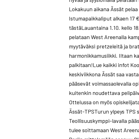
Lokakuun aikana Ässät pelaa k
Istumapaikkaliput alkaen 17 €,
tästäLauantaina 1.10. kello 
pelataan West Areenalla kampp
myytäväksi pretzeleitä ja br
harmonikkamusiikki. Iltaan k
palkitaan!Lue kaikki infot K
keskiviikkona Ässät saa vasta
pääsevät voimassaolevalla opi
kuitenkin noudettava pelipäiv
Ottelussa on myös opiskelijata
Ässät-TPSTurun ylpeys TPS sa
Teollisuuskymppi-lavalla pääs
tulee soittamaan West Areena