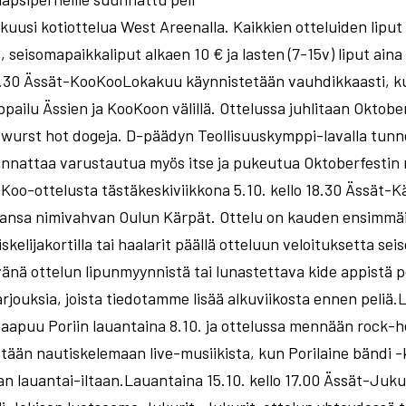
uusi kotiottelua West Areenalla. Kaikkien otteluiden liput
 seisomapaikkaliput alkaen 10 € ja lasten (7-15v) liput aina 
18.30 Ässät-KooKooLokakuu käynnistetään vauhdikkaasti, 
ailu Ässien ja KooKoon välillä. Ottelussa juhlitaan Oktobe
atwurst hot dogeja. D-päädyn Teollisuuskymppi-lavalla tun
annattaa varustautua myös itse ja pukeutua Oktoberfestin 
ooKoo-ottelusta tästäkeskiviikkona 5.10. kello 18.30 Ässä
ansa nimivahvan Oulun Kärpät. Ottelu on kauden ensimmäine
skelijakortilla tai haalarit päällä otteluun veloituksetta 
änä ottelun lipunmyynnistä tai lunastettava kide appistä pe
rjouksia, joista tiedotamme lisää alkuviikosta ennen peliä.L
apuu Poriin lauantaina 8.10. ja ottelussa mennään rock-h
tään nautiskelemaan live-musiikista, kun Porilaine bändi -
n lauantai-iltaan.Lauantaina 15.10. kello 17.00 Ässät-Juku