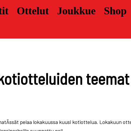
it
Ottelut
Joukkue
Shop
otiotteluiden teemat
matÄssät pelaa lokakuussa kuusi kotiottelua. Lokakuun ot
lapsiperheille suunnattu peli