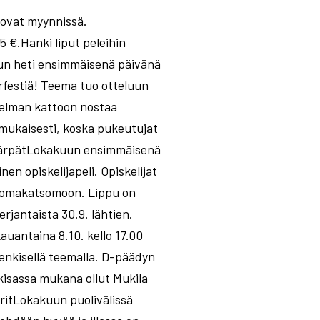
 ovat myynnissä.
5 €.Hanki liput peleihin
kun heti ensimmäisenä päivänä
rfestiä! Teema tuo otteluun
nelman kattoon nostaa
mukaisesti, koska pukeutujat
t-KärpätLokakuun ensimmäisenä
n opiskelijapeli. Opiskelijat
seisomakatsomoon. Lippu on
rjantaista 30.9. lähtien.
auantaina 8.10. kello 17.00
enkisellä teemalla. D-päädyn
kisassa mukana ollut Mukila
ritLokakuun puolivälissä