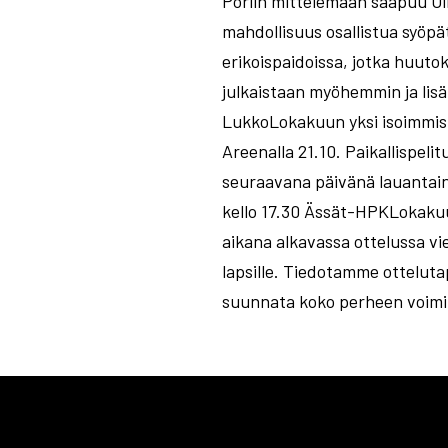
Poriin mittelemään saapuu Oll
mahdollisuus osallistua syö
erikoispaidoissa, jotka huuto
julkaistaan myöhemmin ja lisä
LukkoLokakuun yksi isoimmis
Areenalla 21.10. Paikallispe
seuraavana päivänä lauantain
kello 17.30 Ässät-HPKLokakuu
aikana alkavassa ottelussa vi
lapsille. Tiedotamme otteluta
suunnata koko perheen voimi