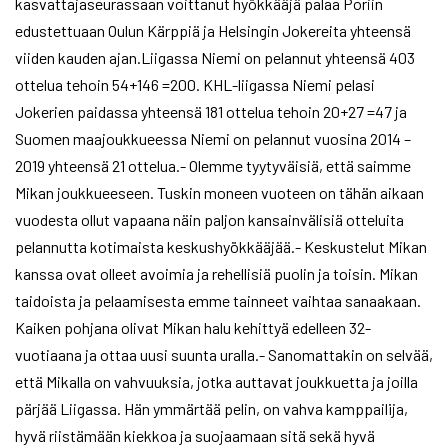
kasvattajaseurassaan voittanut hyökkääjä palaa Poriin
edustettuaan Oulun Kärppiä ja Helsingin Jokereita yhteensä
viiden kauden ajan.Liigassa Niemi on pelannut yhteensä 403
ottelua tehoin 54+146 =200. KHL-liigassa Niemi pelasi
Jokerien paidassa yhteensä 181 ottelua tehoin 20+27 =47 ja
Suomen maajoukkueessa Niemi on pelannut vuosina 2014 –
2019 yhteensä 21 ottelua.- Olemme tyytyväisiä, että saimme
Mikan joukkueeseen. Tuskin moneen vuoteen on tähän aikaan
vuodesta ollut vapaana näin paljon kansainvälisiä otteluita
pelannutta kotimaista keskushyökkääjää.- Keskustelut Mikan
kanssa ovat olleet avoimia ja rehellisiä puolin ja toisin. Mikan
taidoista ja pelaamisesta emme tainneet vaihtaa sanaakaan.
Kaiken pohjana olivat Mikan halu kehittyä edelleen 32-
vuotiaana ja ottaa uusi suunta uralla.- Sanomattakin on selvää,
että Mikalla on vahvuuksia, jotka auttavat joukkuetta ja joilla
pärjää Liigassa. Hän ymmärtää pelin, on vahva kamppailija,
hyvä riistämään kiekkoa ja suojaamaan sitä sekä hyvä