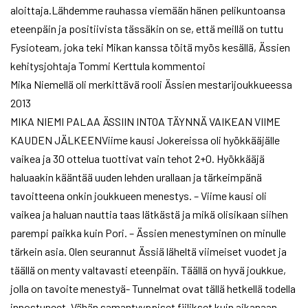
aloittaja.Lähdemme rauhassa viemään hänen pelikuntoansa
eteenpäin ja positiivista tässäkin on se, että meillä on tuttu
Fysioteam, joka teki Mikan kanssa töitä myös kesällä, Ässien
kehitysjohtaja Tommi Kerttula kommentoi
Mika Niemellä oli merkittävä rooli Ässien mestarijoukkueessa
2013
MIKA NIEMI PALAA ÄSSIIN INTOA TÄYNNÄ VAIKEAN VIIME
KAUDEN JÄLKEENViime kausi Jokereissa oli hyökkääjälle
vaikea ja 30 ottelua tuottivat vain tehot 2+0. Hyökkääjä
haluaakin kääntää uuden lehden urallaan ja tärkeimpänä
tavoitteena onkin joukkueen menestys. – Viime kausi oli
vaikea ja haluan nauttia taas lätkästä ja mikä olisikaan siihen
parempi paikka kuin Pori. – Ässien menestyminen on minulle
tärkein asia. Olen seurannut Ässiä läheltä viimeiset vuodet ja
täällä on menty valtavasti eteenpäin. Täällä on hyvä joukkue,
jolla on tavoite menestyä- Tunnelmat ovat tällä hetkellä todella
innostuneet. Vähän samantyyppiset fiilikset kuin aikanaan,