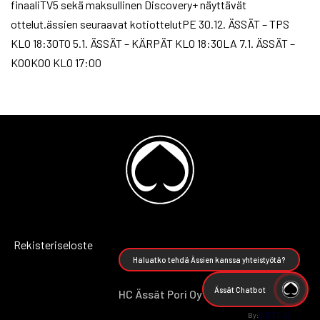
finaaliTV5 sekä maksullinen Discovery+ näyttävät
ottelut.ässien seuraavat kotiottelutPE 30.12. ÄSSÄT – TPS
KLO 18:30TO 5.1. ÄSSÄT – KÄRPÄT KLO 18:30LA 7.1. ÄSSÄT –
KOOKOO KLO 17:00
Rekisteriseloste
Haluatko tehdä Ässien kanssa yhteistyötä?
Ässät Chatbot
HC Ässät Pori Oy
By: