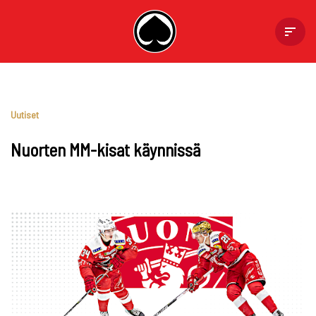
Skip
to
content
Uutiset
Nuorten MM-kisat käynnissä