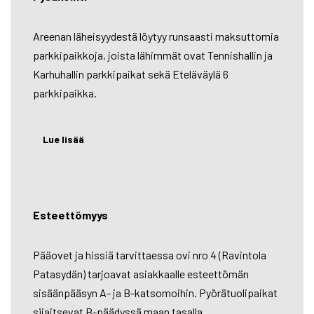
Areenan läheisyydestä löytyy runsaasti maksuttomia
parkkipaikkoja, joista lähimmät ovat Tennishallin ja
Karhuhallin parkkipaikat sekä Eteläväylä 6
parkkipaikka.
Lue lisää
Esteettömyys
Pääovet ja hissiä tarvittaessa ovi nro 4 (Ravintola
Patasydän) tarjoavat asiakkaalle esteettömän
sisäänpääsyn A- ja B-katsomoihin. Pyörätuolipaikat
sijaitsevat B-päädyssä maan tasalla.