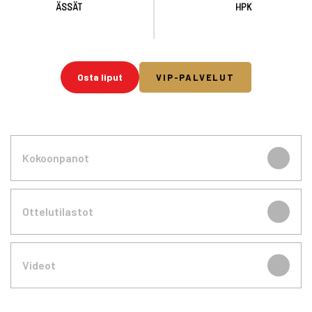
ÄSSÄT
HPK
Osta liput
VIP-PALVELUT
Kokoonpanot
Ottelutilastot
Videot