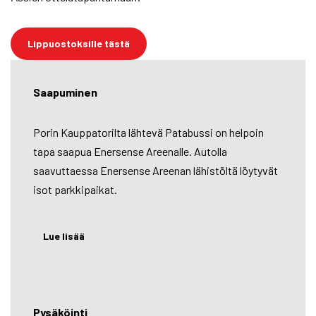
Lippuostoksille tästä
Saapuminen
Porin Kauppatorilta lähtevä Patabussi on helpoin
tapa saapua Enersense Areenalle. Autolla
saavuttaessa Enersense Areenan lähistöltä löytyvät
isot parkkipaikat.
Lue lisää
Pysäköinti