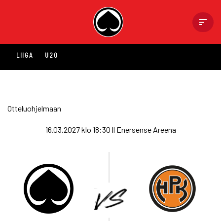
Skip
to
content
LIIGA
U20
Otteluohjelmaan
16.03.2027 klo 18:30 || Enersense Areena