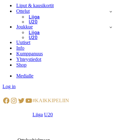
Menu
Liput & kausikortit
Ottelut
Liiga
U20
Joukkue
Liiga
U20
Uutiset
Info
Kumppanuus
Yhteystiedot
Shop
Medialle
Log in
Facebook
Instagram
Twitter
YouTube
#KAIKKIPELIIN
Liiga
U20