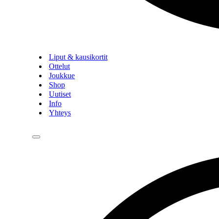
Liput & kausikortit
Ottelut
Joukkue
Shop
Uutiset
Info
Yhteys
Navigation
Menu