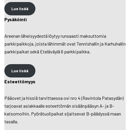
Lue lisää
Pysäköinti
Areenan läheisyydestä löytyy runsaasti maksuttomia
parkkipaikkoja, joista lähimmät ovat Tennishallin ja Karhuhallin
parkkipaikat sekä Eteläväylä 6 parkkipaikka.
Lue lisää
Esteettömyys
Pääovet ja hissiä tarvittaessa ovi nro 4 (Ravintola Patasydän)
tarjoavat asiakkaalle esteettömän sisäänpääsyn A- ja B-
katsomoihin. Pyörätuolipaikat sijaitsevat B-päädyssä maan
tasalla.