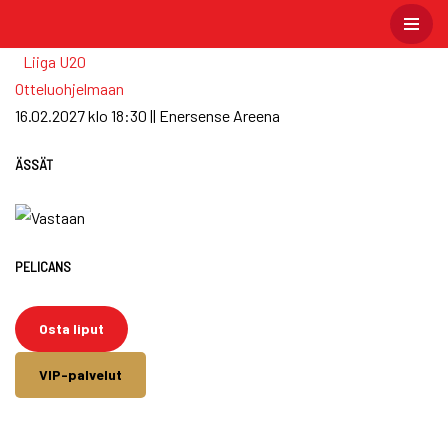
Skip
Liiga
U20
to
Otteluohjelmaan
content
16.02.2027 klo 18:30 || Enersense Areena
ÄSSÄT
PELICANS
Osta liput
VIP-palvelut