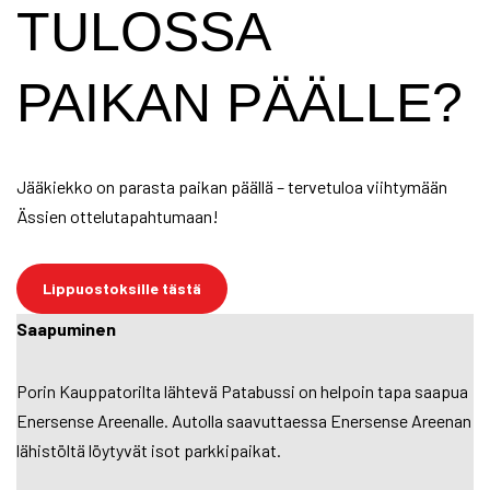
TULOSSA
PAIKAN PÄÄLLE?
Jääkiekko on parasta paikan päällä – tervetuloa viihtymään
Ässien ottelutapahtumaan!
Lippuostoksille tästä
Saapuminen
Porin Kauppatorilta lähtevä Patabussi on helpoin tapa saapua
Enersense Areenalle. Autolla saavuttaessa Enersense Areenan
lähistöltä löytyvät isot parkkipaikat.