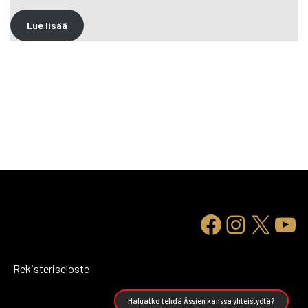
Lue lisää
Rekisteriseloste
Haluatko tehdä Ässien kanssa yhteistyötä?