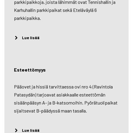
parkkipaikkoja, joista lähimmät ovat Tennishallin ja
Karhuhallin parkkipaikat sekä Eteläväylä 6
parkkipaikka.
Lue lisää
Esteettömyys
Pääovet ja hissiä tarvittaessa ovi nro 4 (Ravintola
Patasydän) tarjoavat asiakkaalle esteettömän
sisäänpääsyn A- ja B-katsomoihin. Pyörätuolipaikat
sijaitsevat B-päädyssä maan tasalla.
Lue lisää