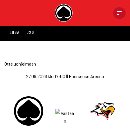
Skip
to
content
LIIGA
U20
Otteluohjelmaan
27.08.2026 klo 17:00 || Enersense Areena