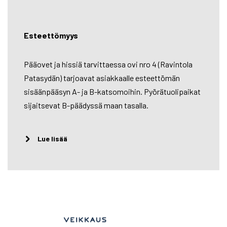
Esteettömyys
Pääovet ja hissiä tarvittaessa ovi nro 4 (Ravintola
Patasydän) tarjoavat asiakkaalle esteettömän
sisäänpääsyn A- ja B-katsomoihin. Pyörätuolipaikat
sijaitsevat B-päädyssä maan tasalla.
Lue lisää