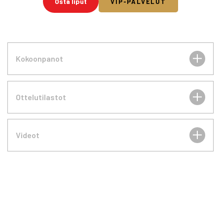
Osta liput
VIP-PALVELUT
Kokoonpanot
Ottelutilastot
Videot