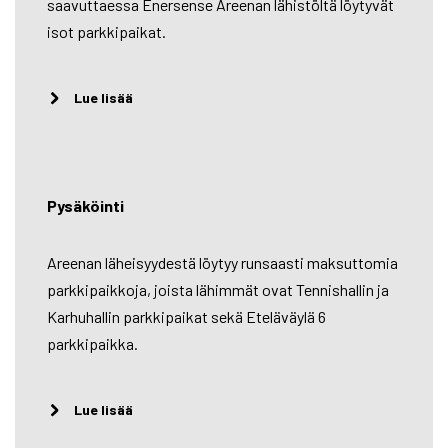
saavuttaessa Enersense Areenan lähistöltä löytyvät
isot parkkipaikat.
Lue lisää
Pysäköinti
Areenan läheisyydestä löytyy runsaasti maksuttomia
parkkipaikkoja, joista lähimmät ovat Tennishallin ja
Karhuhallin parkkipaikat sekä Eteläväylä 6
parkkipaikka.
Lue lisää