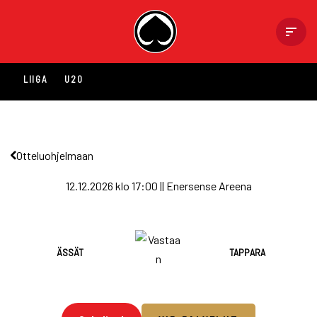
Skip
to
content
LIIGA
U20
Otteluohjelmaan
12.12.2026 klo 17:00 || Enersense Areena
ÄSSÄT
TAPPARA