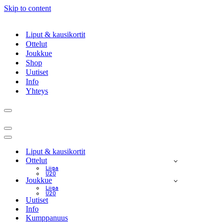
Skip to content
Liput & kausikortit
Ottelut
Joukkue
Shop
Uutiset
Info
Yhteys
Navigation
Menu
Navigation
Menu
Navigation
Menu
Liput & kausikortit
Ottelut
Liiga
U20
Joukkue
Liiga
U20
Uutiset
Info
Kumppanuus