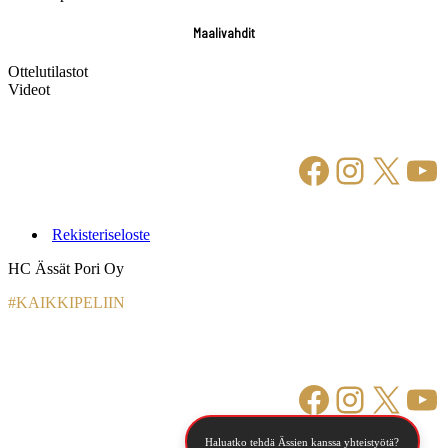
Maalivahdit
Ottelutilastot
Videot
Facebook
Instagr
X
Yo
Rekisteriseloste
HC Ässät Pori Oy
#KAIKKIPELIIN
Facebook
Instagr
X
Yo
Haluatko tehdä Ässien kanssa yhteistyötä?