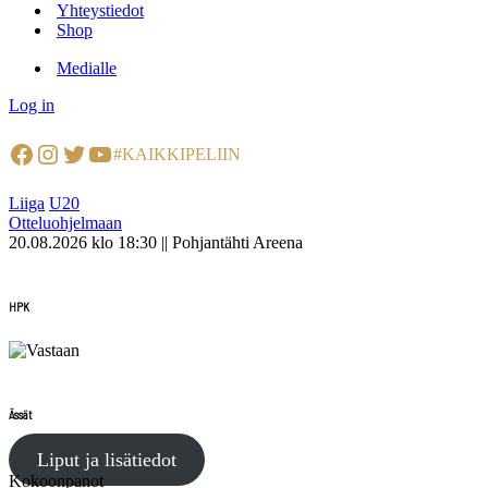
Yhteystiedot
Shop
Medialle
Log in
Facebook
Instagram
Twitter
YouTube
#KAIKKIPELIIN
Liiga
U20
Otteluohjelmaan
20.08.2026 klo 18:30 || Pohjantähti Areena
HPK
Ässät
Liput ja lisätiedot
Kokoonpanot