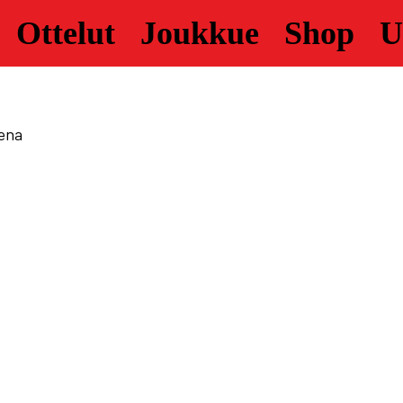
Ottelut
Joukkue
Shop
U
rena