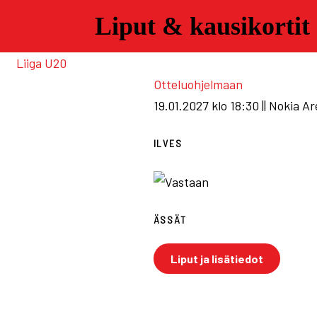
Liput & kausikortit
Skip
to
Liiga
U20
content
Otteluohjelmaan
19.01.2027 klo 18:30 || Nokia A
ILVES
ÄSSÄT
Liput ja lisätiedot