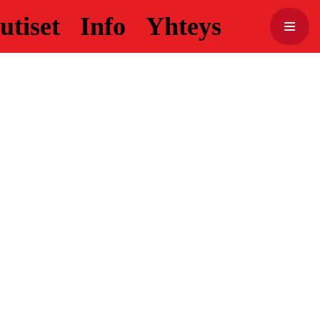
utiset
Info
Yhteys