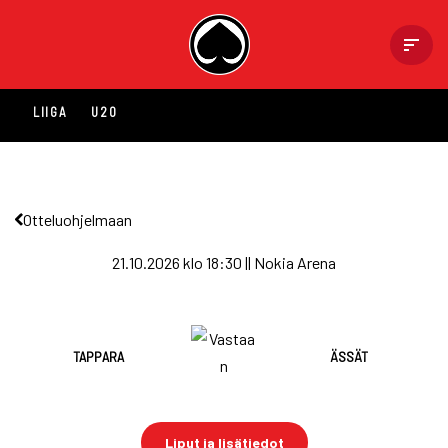
Skip
to
content
LIIGA
U20
Otteluohjelmaan
21.10.2026 klo 18:30 || Nokia Arena
TAPPARA
ÄSSÄT
Liput ja lisätiedot