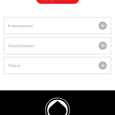
Kokoonpanot
Ottelutilastot
Videot