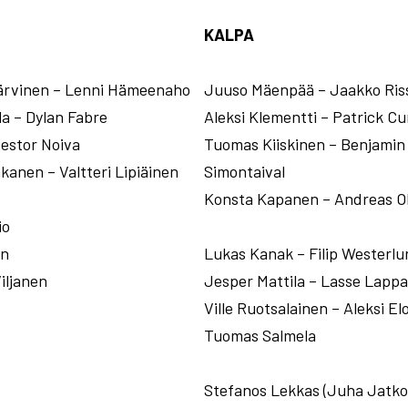
KALPA
Järvinen – Lenni Hämeenaho
Juuso Mäenpää – Jaakko Ris
a – Dylan Fabre
Aleksi Klementti – Patrick Cu
Nestor Noiva
Tuomas Kiiskinen – Benjamin
kanen – Valtteri Lipiäinen
Simontaival
Konsta Kapanen – Andreas O
io
en
Lukas Kanak – Filip Westerlu
Viljanen
Jesper Mattila – Lasse Lappa
Ville Ruotsalainen – Aleksi El
Tuomas Salmela
Stefanos Lekkas (Juha Jatko