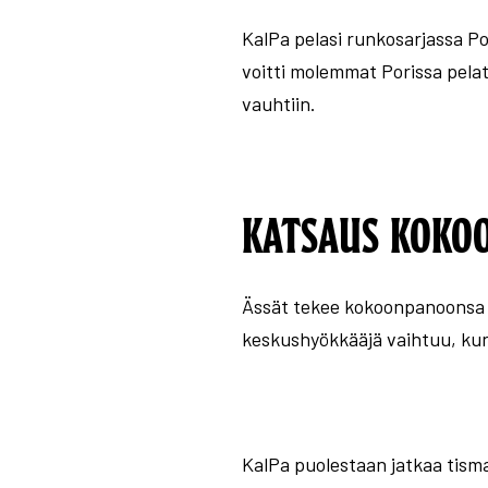
KalPa pelasi runkosarjassa Po
voitti molemmat Porissa pela
vauhtiin.
KATSAUS KOKO
Ässät tekee kokoonpanoonsa
keskushyökkääjä vaihtuu, ku
KalPa puolestaan jatkaa tisma