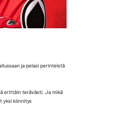
llussaan ja pelasi perinteistä
ä erittäin terävästi. Ja mikä
 yksi kiinnitys