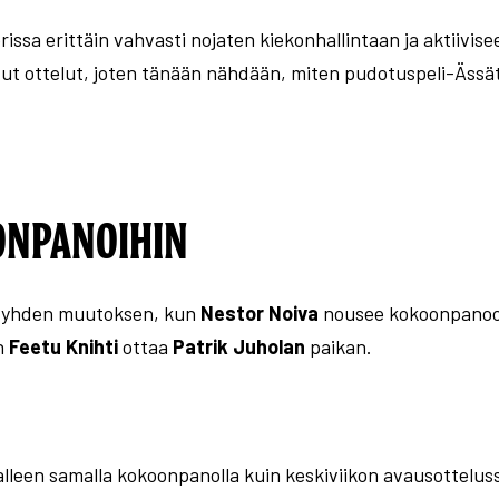
rissa erittäin vahvasti nojaten kiekonhallintaan ja aktiivis
tut ottelut, joten tänään nähdään, miten pudotuspeli-Äss
ONPANOIHIN
 yhden muutoksen, kun
Nestor Noiva
nousee kokoonpanoo
n
Feetu Knihti
ottaa
Patrik Juholan
paikan.
lleen samalla kokoonpanolla kuin keskiviikon avausottelus