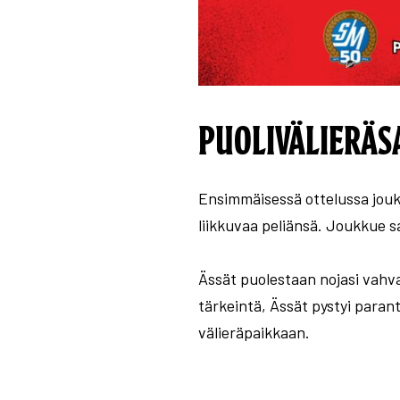
PUOLIVÄLIERÄS
Ensimmäisessä ottelussa joukk
liikkuvaa peliänsä. Joukkue sa
Ässät puolestaan nojasi vahvaa
tärkeintä, Ässät pystyi parant
välieräpaikkaan.