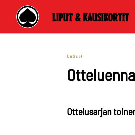
Liput & kausikortit
Skip
to
content
Uutiset
Otteluenna
Ottelusarjan toine