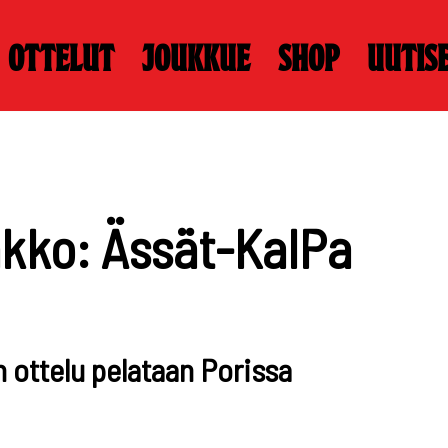
Ottelut
Joukkue
Shop
Uutis
kko: Ässät-KalPa
n ottelu pelataan Porissa