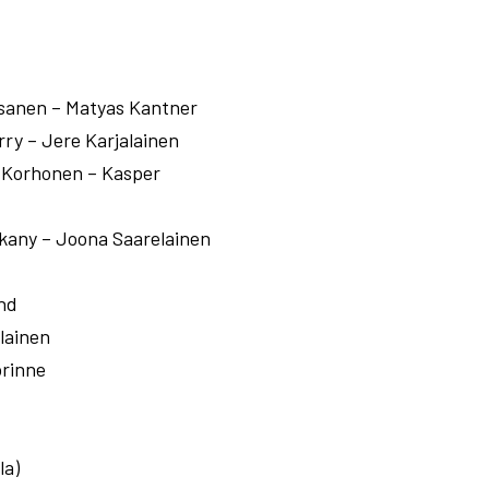
sanen – Matyas Kantner
rry – Jere Karjalainen
 Korhonen – Kasper
kany – Joona Saarelainen
nd
lainen
orinne
la)