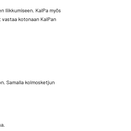
een liikkumiseen. KalPa myös
ät vastaa kotonaan KalPan
n. Samalla kolmosketjun
sa.