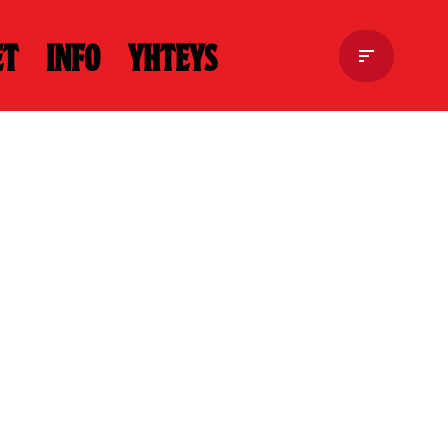
et
Info
Yhteys