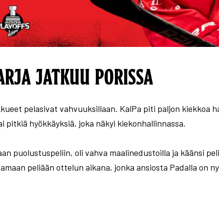
ARJA JATKUU PORISSA
ueet pelasivat vahvuuksillaan. KalPa piti paljon kiekkoa ha
i pitkiä hyökkäyksiä, joka näkyi kiekonhallinnassa.
n puolustuspeliin, oli vahva maalinedustoilla ja käänsi peli
amaan peliään ottelun aikana, jonka ansiosta Padalla on nyt