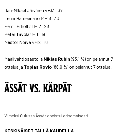
Jan-Mikael Järvinen 4+33 =37
Lenni Hämeenaho 14+16 =30
Eemil Erholtz 11+17 =28
Peter Tiivola 8+11 =19
Nestor Noiva 4+12 =16
Maalivahtiosastolla
Niklas Rubin
(93,1 %) on pelannut 7
ottelua ja
Topias Rovio
(86,9 %) on pelannut 7 ottelua.
ÄSSÄT VS. KÄRPÄT
Viimeksi Oulussa Ässät onnistui erinomaisesti.
KESKINÄISET TÄLLÄ KAUDELLA