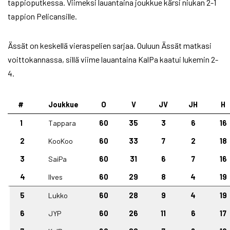
tappioputkessa. Viimeksi lauantaina joukkue kärsi niukan 2-1
tappion Pelicansille.
Ässät on keskellä vieraspelien sarjaa. Ouluun Ässät matkasi
voittokannassa, sillä viime lauantaina KalPa kaatui lukemin 2-
4.
#
Joukkue
O
V
JV
JH
H
1
Tappara
60
35
3
6
16
2
KooKoo
60
33
7
2
18
3
SaiPa
60
31
6
7
16
4
Ilves
60
29
8
4
19
5
Lukko
60
28
9
4
19
6
JYP
60
26
11
6
17