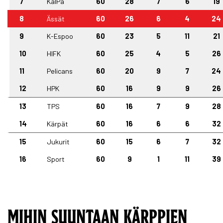
7
KalPa
60
28
7
6
19
8
Ässät
60
26
6
4
24
9
K-Espoo
60
23
5
11
21
10
HIFK
60
25
4
5
26
11
Pelicans
60
20
9
7
24
12
HPK
60
16
9
9
26
13
TPS
60
16
7
9
28
14
Kärpät
60
16
6
6
32
15
Jukurit
60
15
6
7
32
16
Sport
60
9
1
11
39
MIHIN SUUNTAAN KÄRPPIEN