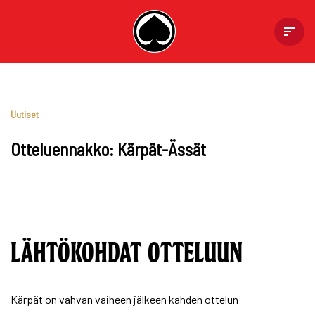
Skip
to
content
Uutiset
Otteluennakko: Kärpät-Ässät
LÄHTÖKOHDAT OTTELUUN
Kärpät on vahvan vaiheen jälkeen kahden ottelun