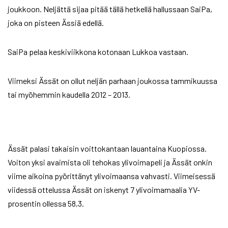
joukkoon. Neljättä sijaa pitää tällä hetkellä hallussaan SaiPa,
joka on pisteen Ässiä edellä.
SaiPa pelaa keskiviikkona kotonaan Lukkoa vastaan.
Viimeksi Ässät on ollut neljän parhaan joukossa tammikuussa
tai myöhemmin kaudella 2012 – 2013.
Ässät palasi takaisin voittokantaan lauantaina Kuopiossa.
Voiton yksi avaimista oli tehokas ylivoimapeli ja Ässät onkin
viime aikoina pyörittänyt ylivoimaansa vahvasti. Viimeisessä
viidessä ottelussa Ässät on iskenyt 7 ylivoimamaalia YV-
prosentin ollessa 58,3.