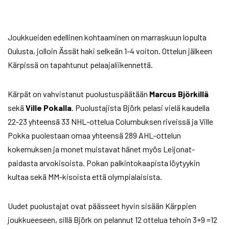
Joukkueiden edellinen kohtaaminen on marraskuun lopulta
Oulusta, jolloin Ässät haki selkeän 1-4 voiton. Ottelun jälkeen
Kärpissä on tapahtunut pelaajaliikennettä.
Kärpät on vahvistanut puolustuspäätään
Marcus Björkillä
sekä
Ville Pokalla
. Puolustajista Björk pelasi vielä kaudella
22-23 yhteensä 33 NHL-ottelua Columbuksen riveissä ja Ville
Pokka puolestaan omaa yhteensä 289 AHL-ottelun
kokemuksen ja monet muistavat hänet myös Leijonat-
paidasta arvokisoista. Pokan palkintokaapista löytyykin
kultaa sekä MM-kisoista että olympialaisista.
Uudet puolustajat ovat päässeet hyvin sisään Kärppien
joukkueeseen, sillä Björk on pelannut 12 ottelua tehoin 3+9 =12